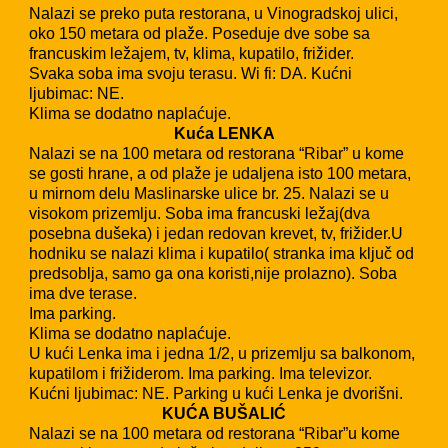
Nalazi se preko puta restorana, u Vinogradskoj ulici,
oko 150 metara od plaže. Poseduje dve sobe sa
francuskim ležajem, tv, klima, kupatilo, frižider.
Svaka soba ima svoju terasu. Wi fi: DA. Kućni
ljubimac: NE.
Klima se dodatno naplaćuje.
Kuća LENKA
Nalazi se na 100 metara od restorana “Ribar” u kome
se gosti hrane, a od plaže je udaljena isto 100 metara,
u mirnom delu Maslinarske ulice br. 25. Nalazi se u
visokom prizemlju. Soba ima francuski ležaj(dva
posebna dušeka) i jedan redovan krevet, tv, frižider.U
hodniku se nalazi klima i kupatilo( stranka ima ključ od
predsoblja, samo ga ona koristi,nije prolazno). Soba
ima dve terase.
Ima parking.
Klima se dodatno naplaćuje.
U kući Lenka ima i jedna 1/2, u prizemlju sa balkonom,
kupatilom i frižiderom. Ima parking. Ima televizor.
Kućni ljubimac: NE. Parking u kući Lenka je dvorišni.
KUĆA BUŠALIĆ
Nalazi se na 100 metara od restorana “Ribar”u kome