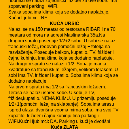
hodniku se nalazi zajednički frižider za dve sobe. Ima
sopstveni parking i WiFi.
Svaka soba ima klimu koja se dodatno naplaćuje.
Kućni Ljubimci: NE
KUĆA URSIĆ
Nalazi se na 150 meatar od restorana RIBAR i na 70
meatara od mora na adresi Maslinarska 35a.Na
drugom spratu poseduje 1⁄2+2 sobu. U sobi se nalazi
francuski ležaj, redovan pomoćni ležaj + fotelja na
razvlačenje. Poseduje balkon, kupatilo, TV, frižider i
čajnu kuhinju. Ima klimu koja se dodatno naplaćuje.
Na drugom spratu se nalazi i 1/2. Soba je manja
kvadrature sa francuskim ležajem, velikom terasom. U
sobi ima TV, frižider i kupatilo. Soba ima klimu koja se
dodatno naplaćuje.
Na prvom spratu ima 1/2 sa francuskim ležajem.
Terasa se nalazi ispred sobe. U sobi je TV,
frižider,kupatilo. NEMA KLIMU. U prizemlju poseduje
1⁄2+1(pomoćni ležaj na sklapanje). Soba ima terasu
ispred ulaza, dvorišna veoma mirna soba, ima svoj TV,
kupatilo, frižider i čajnu kuhinju.Ima parking i
WiFi.Kućni ljubimci: DA. Parking u kući je dvorišni
Kuća ZLATA