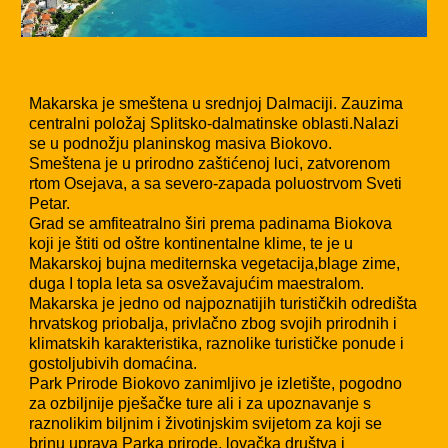
Makarska je smeštena u srednjoj Dalmaciji. Zauzima
centralni položaj Splitsko-dalmatinske oblasti.Nalazi
se u podnožju planinskog masiva Biokovo.
Smeštena je u prirodno zaštićenoj luci, zatvorenom
rtom Osejava, a sa severo-zapada poluostrvom Sveti
Petar.
Grad se amfiteatralno širi prema padinama Biokova
koji je štiti od oštre kontinentalne klime, te je u
Makarskoj bujna mediternska vegetacija,blage zime,
duga I topla leta sa osvežavajućim maestralom.
Makarska je jedno od najpoznatijih turističkih odredišta
hrvatskog priobalja, privlačno zbog svojih prirodnih i
klimatskih karakteristika, raznolike turističke ponude i
gostoljubivih domaćina.
Park Prirode Biokovo zanimljivo je izletište, pogodno
za ozbiljnije pješačke ture ali i za upoznavanje s
raznolikim biljnim i životinjskim svijetom za koji se
brinu uprava Parka prirode, lovačka društva i