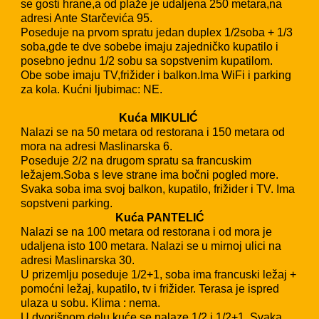
se gosti hrane,a od plaže je udaljena 250 metara,na
adresi Ante Starčevića 95.
Poseduje na prvom spratu jedan duplex 1/2soba + 1/3
soba,gde te dve sobebe imaju zajedničko kupatilo i
posebno jednu 1/2 sobu sa sopstvenim kupatilom.
Obe sobe imaju TV,frižider i balkon.Ima WiFi i parking
za kola. Kućni ljubimac: NE.
Kuća MIKULIĆ
Nalazi se na 50 metara od restorana i 150 metara od
mora na adresi Maslinarska 6.
Poseduje 2/2 na drugom spratu sa francuskim
ležajem.Soba s leve strane ima bočni pogled more.
Svaka soba ima svoj balkon, kupatilo, frižider i TV. Ima
sopstveni parking.
Kuća PANTELIĆ
Nalazi se na 100 metara od restorana i od mora je
udaljena isto 100 metara. Nalazi se u mirnoj ulici na
adresi Maslinarska 30.
U prizemlju poseduje 1/2+1, soba ima francuski ležaj +
pomoćni ležaj, kupatilo, tv i frižider. Terasa je ispred
ulaza u sobu. Klima : nema.
U dvorišnom delu kuće se nalaze 1/2 i 1/2+1. Svaka