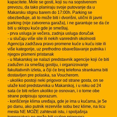
kapacitete. Mole se gosti, koji su na sopstvenom
prevozu, da tako planiraju svoje putovanje da u
Makarsku stignu barem do 17:00h. Parking se
obezbeđuje, ali to može biti i dvorišni, ulični ili javni
parking (nije zatvorena garaža), i ne garantuje se da će
biti u sklopu kuće gde je smeštaj.
- prva usluga je večera, zadnja usluga doručak
- u slučaju više sile ili nekih vanrednih okolnosti
Agencija zadržava pravo promene kuće u kuću iste ili
više kategorije, uz prethodno obaveštavanje putnika i
njegov pismeni pristanak
- u Makarskoj se nalazi predstavnik agencije koji će biti
zadužen za smeštaj gostiju, i organizovanje
fakultativnih izleta, a čiji će broj telefona strankama biti
dostavljen pre polaska, sa Voucherom.
- ukoliko postoji neki prigovor od strane gosta, on se
ulaže kod predstavnika u Makarskoj, i u roku od 24
sata će biti rešen ukoliko je osnovan, i o tome obe
strane potpisuju sporazum.
- korišćenje klima uređaja, gde je ima u kućama, je 5e
po danu, ako putnik rezerviše sobu bez klime, na licu
mesta NE MOŽE zahtevati istu, i spoljašnja
temperatura ne može biti razlog prigovora.