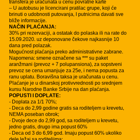
transfera je uračunata u cenu povratne karte
– U autobusu je licencirani pratilac grupe, koji će
brinuti o udobnosti putovanja, I putnicima davati sve
bliže informacije.
NAČIN PLAĆANJA:
30% pri rezervaciji, a ostatak do polaska ili na rate do
15.09.2020. uz deponovane čekove najkasnije 10
dana pred polazak.
Mogućnost plaćanja preko administrativne zabrane.
Napomena: smene označene sa *** su paket
aranžmani (prevoz + 7 polupansiona), za sopstveni
prevoz se cena umanjuje za 25e, i nema popusta za
ranu uplatu. Boravišna taksa je uračunata u cenu.
Plaćanje je u dinarskoj protivvrednosti po srednjem
kursu Narodne Banke Srbije na dan plaćanja.
POPUSTI I DOPLATE:
- Doplata za 1/1 70%;
- Deca do 2,99 godine gratis sa roditeljem u krevetu,
NEMA poseban obrok;
- Dvoje dece do 2,99 god, sa roditeljem u krevetu,
jedno gratis, drugo ima popust 60%
- Deca od 3 do 6,99 god. Imaju popust 60% ukoliko
dele ležaj sa roditeljima;