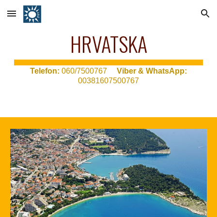
Skip to main content
Skip to navigation
HRVATSKA
T
elefon:
060/7500767
Viber & WhatsApp:
00381607500767