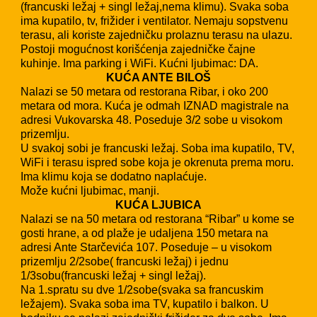
(francuski ležaj + singl ležaj,nema klimu). Svaka soba
ima kupatilo, tv, frižider i ventilator. Nemaju sopstvenu
terasu, ali koriste zajedničku prolaznu terasu na ulazu.
Postoji mogućnost korišćenja zajedničke čajne
kuhinje. Ima parking i WiFi. Kućni ljubimac: DA.
KUĆA ANTE BILOŠ
Nalazi se 50 metara od restorana Ribar, i oko 200
metara od mora. Kuća je odmah IZNAD magistrale na
adresi Vukovarska 48. Poseduje 3/2 sobe u visokom
prizemlju.
U svakoj sobi je francuski ležaj. Soba ima kupatilo, TV,
WiFi i terasu ispred sobe koja je okrenuta prema moru.
Ima klimu koja se dodatno naplaćuje.
Može kućni ljubimac, manji.
KUĆA LJUBICA
Nalazi se na 50 metara od restorana “Ribar” u kome se
gosti hrane, a od plaže je udaljena 150 metara na
adresi Ante Starčevića 107. Poseduje – u visokom
prizemlju 2/2sobe( francuski ležaj) i jednu
1/3sobu(francuski ležaj + singl ležaj).
Na 1.spratu su dve 1/2sobe(svaka sa francuskim
ležajem). Svaka soba ima TV, kupatilo i balkon. U