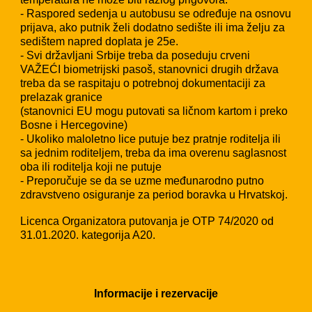
- Raspored sedenja u autobusu se određuje na osnovu
prijava, ako putnik želi dodatno sedište ili ima želju za
sedištem napred doplata je 25e.
- Svi državljani Srbije treba da poseduju crveni
VAŽEĆI biometrijski pasoš, stanovnici drugih država
treba da se raspitaju o potrebnoj dokumentaciji za
prelazak granice
(stanovnici EU mogu putovati sa ličnom kartom i preko
Bosne i Hercegovine)
- Ukoliko maloletno lice putuje bez pratnje roditelja ili
sa jednim roditeljem, treba da ima overenu saglasnost
oba ili roditelja koji ne putuje
- Preporučuje se da se uzme međunarodno putno
zdravstveno osiguranje za period boravka u Hrvatskoj.
Licenca Organizatora putovanja je OTP 74/2020 od
31.01.2020. kategorija A20.
Informacije i rezervacije