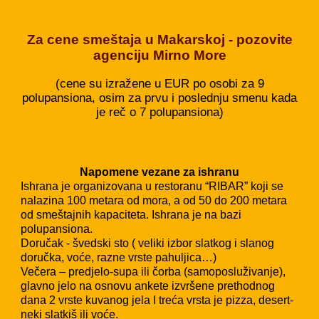
Za cene smeštaja u Makarskoj - pozovite
agenciju Mirno More
(cene su izražene u EUR po osobi za 9
polupansiona, osim za prvu i poslednju smenu kada
je reč o 7 polupansiona)
Napomene vezane za ishranu
Ishrana je organizovana u restoranu “RIBAR” koji se
nalazina 100 metara od mora, a od 50 do 200 metara
od smeštajnih kapaciteta. Ishrana je na bazi
polupansiona.
Doručak - švedski sto ( veliki izbor slatkog i slanog
doručka, voće, razne vrste pahuljica…)
Večera – predjelo-supa ili čorba (samoposluživanje),
glavno jelo na osnovu ankete izvršene prethodnog
dana 2 vrste kuvanog jela I treća vrsta je pizza, desert-
neki slatkiš ili voće.