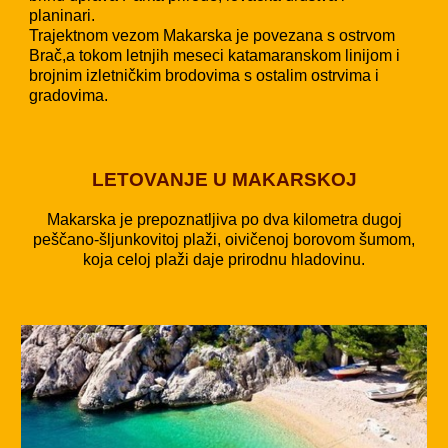
planinari.
Trajektnom vezom Makarska je povezana s ostrvom
Brač,a tokom letnjih meseci katamaranskom linijom i
brojnim izletničkim brodovima s ostalim ostrvima i
gradovima.
LETOVANJE U MAKARSKOJ
Makarska je prepoznatljiva po dva kilometra dugoj
peščano-šljunkovitoj plaži, oivičenoj borovom šumom,
koja celoj plaži daje prirodnu hladovinu.