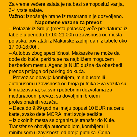
Za vreme večere salata je na bazi samoposluživanja,
3-4 vrste salate.
Važno:
iznošenje hrane iz restorana nije dozvoljeno.
Napomene vezane za prevoz
– Polazak iz Srbije (mesta polaska) veče pre datuma iz
tabele u periodu 17:00-21:00h u zavisnosti od mesta
polaska, povratak iz Makarske zadnji dan iz tabele oko
17:00-18:00h.
– Autobus zbog specifičnosti Makarske ne može da
dođe do kuća, parkira se na najbližem mogućem
bezbedom mestu. Agencija NIJE dužna da obezbedi
prenos prtljaga od parking do kuća.
– Prevoz se obavlja kombijem, minibusom ili
autobusom u zavisnosti od broja putnika.Sva vozila su
klimatizovana, sa svim potrebnim dozvolama za
međunarodni prevoz, sa dovoljnim brojem
profesionalnih vozača.
– Deca do 9,99 godina imaju popust 10 EUR na cenu
karte, svako dete MORA imati svoje sedište.
– Iz okolnih mesta se organizuje transfer do Kule.
Transfer se obavlja automobilom, kombijem ili
minibusom u zavisnosti od broja putnika. Cena