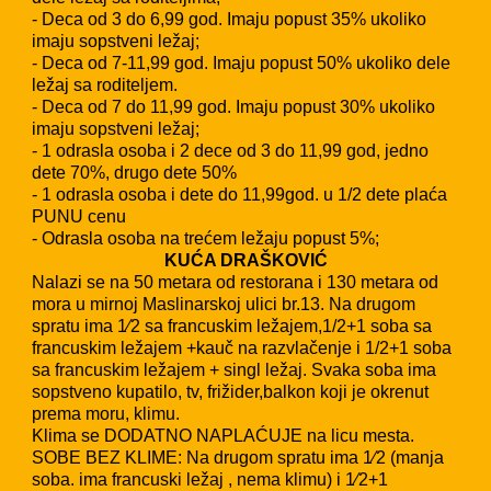
- Deca od 3 do 6,99 god. Imaju popust 35% ukoliko
imaju sopstveni ležaj;
- Deca od 7-11,99 god. Imaju popust 50% ukoliko dele
ležaj sa roditeljem.
- Deca od 7 do 11,99 god. Imaju popust 30% ukoliko
imaju sopstveni ležaj;
- 1 odrasla osoba i 2 dece od 3 do 11,99 god, jedno
dete 70%, drugo dete 50%
- 1 odrasla osoba i dete do 11,99god. u 1/2 dete plaća
PUNU cenu
- Odrasla osoba na trećem ležaju popust 5%;
KUĆA DRAŠKOVIĆ
Nalazi se na 50 metara od restorana i 130 metara od
mora u mirnoj Maslinarskoj ulici br.13. Na drugom
spratu ima 1⁄2 sa francuskim ležajem,1/2+1 soba sa
francuskim ležajem +kauč na razvlačenje i 1/2+1 soba
sa francuskim ležajem + singl ležaj. Svaka soba ima
sopstveno kupatilo, tv, frižider,balkon koji je okrenut
prema moru, klimu.
Klima se DODATNO NAPLAĆUJE na licu mesta.
SOBE BEZ KLIME: Na drugom spratu ima 1⁄2 (manja
soba. ima francuski ležaj , nema klimu) i 1⁄2+1