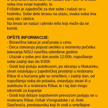
soba ima svoje kupatilo, tv.
Frižider je zajednički za dve sobe i nalazi se u
hodniku. Sobe dele terasu na ulazu, svaka soba ima
svoj sto i stolice.
Na terasi se nalazi i plinski rešo koji može da se
koristi.
OPŠTE INFORMACIJE:
- Boravišna taksa je uračunata u cenu
- Deca ostvaruju popust ukoliko u momentu početka
letovanja NISU navršila određene godine
- Ulazak u sobe prvi dan posle 12:00h, napuštanje
sobe zadnji dan do 9:00h
- Gosti koji putuju autobusom, po stizanju u Makarsku,
stvari ostavljaju u zajedničkoj prostoriji u restoranu
Ribar ili u kućama gde su smešteni, i zadnji dan, od
napuštanja soba do polaska, ostavljaju stvari ili u
autobusu ili u restoranu Ribar, te i taj dan mogu
iskoristiti za kupanje
- Gosti koji dolaze sopstvenim prevozom javljaju se u
restoranu Ribar, ćošak Vinogradske i ul. Ante
Starčevića, predstavniku koji ih vodi u smeštajne