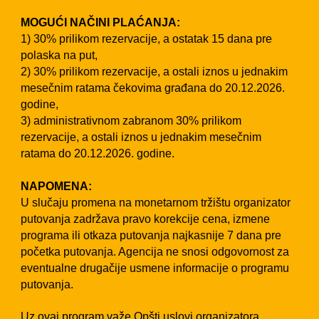
MOGUĆI NAČINI PLAĆANJA:
1) 30% prilikom rezervacije, a ostatak 15 dana pre
polaska na put,
2) 30% prilikom rezervacije, a ostali iznos u jednakim
mesečnim ratama čekovima građana do 20.12.2026.
godine,
3) administrativnom zabranom 30% prilikom
rezervacije, a ostali iznos u jednakim mesečnim
ratama do 20.12.2026. godine.
NAPOMENA:
U slučaju promena na monetarnom tržištu organizator
putovanja zadržava pravo korekcije cena, izmene
programa ili otkaza putovanja najkasnije 7 dana pre
početka putovanja. Agencija ne snosi odgovornost za
eventualne drugačije usmene informacije o programu
putovanja.
Uz ovaj program važe Opšti uslovi organizatora