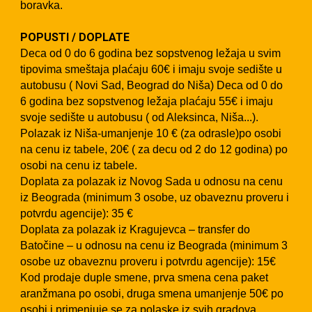
boravka.
POPUSTI / DOPLATE
Deca od 0 do 6 godina bez sopstvenog ležaja u svim
tipovima smeštaja plaćaju 60€ i imaju svoje sedište u
autobusu ( Novi Sad, Beograd do Niša) Deca od 0 do
6 godina bez sopstvenog ležaja plaćaju 55€ i imaju
svoje sedište u autobusu ( od Aleksinca, Niša...).
Polazak iz Niša-umanjenje 10 € (za odrasle)po osobi
na cenu iz tabele, 20€ ( za decu od 2 do 12 godina) po
osobi na cenu iz tabele.
Doplata za polazak iz Novog Sada u odnosu na cenu
iz Beograda (minimum 3 osobe, uz obaveznu proveru i
potvrdu agencije): 35 €
Doplata za polazak iz Kragujevca – transfer do
Batočine – u odnosu na cenu iz Beograda (minimum 3
osobe uz obaveznu proveru i potvrdu agencije): 15€
Kod prodaje duple smene, prva smena cena paket
aranžmana po osobi, druga smena umanjenje 50€ po
osobi i primenjuje se za polaske iz svih gradova.