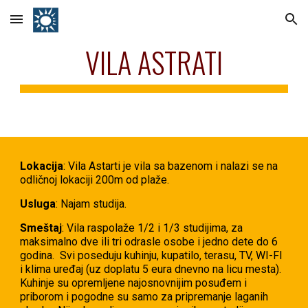
Skip to main content
Skip to navigation
VILA ASTRATI
Lokacija
: Vila Astarti je vila sa bazenom i nalazi se na
odličnoj lokaciji 200m od plaže.
Usluga
: Najam studija.
Smeštaj
: Vila raspolaže 1/2 i 1/3 studijima, za
maksimalno dve ili tri odrasle osobe i jedno dete do 6
godina. Svi poseduju kuhinju, kupatilo, terasu, TV, WI-FI
i klima uređaj (uz doplatu 5 eura dnevno na licu mesta).
Kuhinje su opremljene najosnovnijim posuđem i
priborom i pogodne su samo za pripremanje laganih