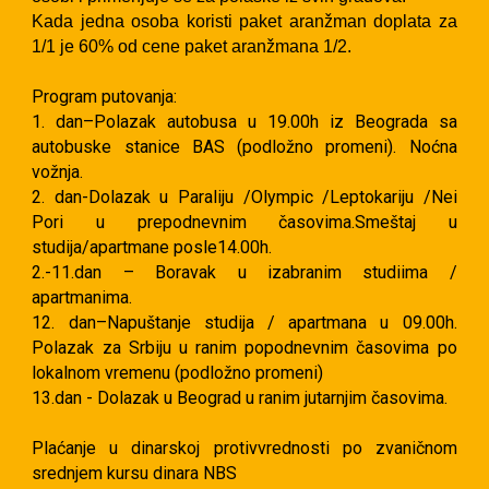
Kada jedna osoba koristi paket aranžman doplata za
1/1 je 60% od cene paket aranžmana 1/2.
Program putovanja:
1. dan–Polazak autobusa u 19.00h iz Beograda sa
autobuske stanice BAS (podložno promeni). Noćna
vožnja.
2. dan-Dolazak u Paraliju /Olympic /Leptokariju /Nei
Pori u prepodnevnim časovima.Smeštaj u
studija/apartmane posle14.00h.
2.-11.dan – Boravak u izabranim studiima /
apartmanima.
12. dan–Napuštanje studija / apartmana u 09.00h.
Polazak za Srbiju u ranim popodnevnim časovima po
lokalnom vremenu (podložno promeni)
13.dan - Dolazak u Beograd u ranim jutarnjim časovima.
Plaćanje u dinarskoj protivvrednosti po zvaničnom
srednjem kursu dinara NBS