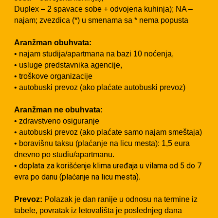
Duplex – 2 spavace sobe + odvojena kuhinja); NA –
najam; zvezdica (*) u smenama sa * nema popusta
Aranžman obuhvata:
• najam studija/apartmana na bazi 10 noćenja,
• usluge predstavnika agencije,
• troškove organizacije
• autobuski prevoz (ako plaćate autobuski prevoz)
Aranžman ne obuhvata:
• zdravstveno osiguranje
• autobuski prevoz (ako plaćate samo najam smeštaja)
• boravišnu taksu (plaćanje na licu mesta): 1,5 eura
dnevno po studiu/apartmanu.
doplata za korišćenje klima uređaja u vilama od 5 do 7
•
evra po danu (plaćanje na licu mesta)
.
Prevoz:
Polazak je dan ranije u odnosu na termine iz
tabele, povratak iz letovališta je poslednjeg dana