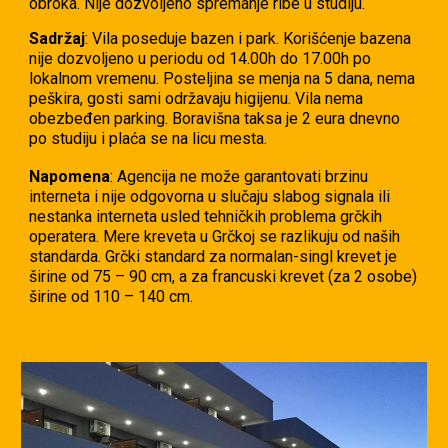
obroka. Nije dozvoljeno spremanje ribe u studiju.
Sadržaj
: Vila poseduje bazen i park. Korišćenje bazena
nije dozvoljeno u periodu od 14.00h do 17.00h po
lokalnom vremenu. Posteljina se menja na 5 dana, nema
peškira, gosti sami održavaju higijenu. Vila nema
obezbeđen parking. Boravišna taksa je 2 eura dnevno
po studiju i plaća se na licu mesta.
Napomena
: Agencija ne može garantovati brzinu
interneta i nije odgovorna u slučaju slabog signala ili
nestanka interneta usled tehničkih problema grčkih
operatera. Mere kreveta u Grčkoj se razlikuju od naših
standarda. Grčki standard za normalan-singl krevet je
širine od 75 – 90 cm, a za francuski krevet (za 2 osobe)
širine od 110 – 140 cm.