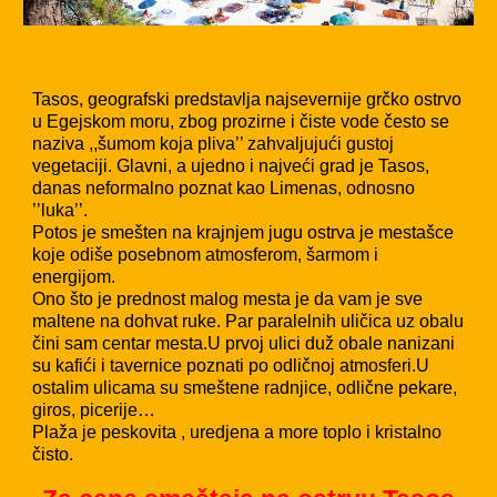
Tasos, geografski predstavlja najsevernije grčko ostrvo
u Egejskom moru, zbog prozirne i čiste vode često se
naziva ,,šumom koja pliva’’ zahvaljujući gustoj
vegetaciji. Glavni, a ujedno i najveći grad je Tasos,
danas neformalno poznat kao Limenas, odnosno
’’luka’’.
Potos je smešten na krajnjem jugu ostrva je mestašce
koje odiše posebnom atmosferom, šarmom i
energijom.
Ono što je prednost malog mesta je da vam je sve
maltene na dohvat ruke. Par paralelnih uličica uz obalu
čini sam centar mesta.U prvoj ulici duž obale nanizani
su kafići i tavernice poznati po odličnoj atmosferi.U
ostalim ulicama su smeštene radnjice, odlične pekare,
giros, picerije…
Plaža je peskovita , uredjena a more toplo i kristalno
čisto.