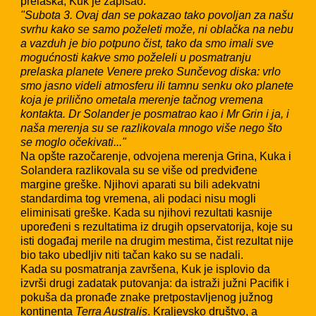
prelaska, Kuk je zapisao:
"Subota 3. Ovaj dan se pokazao tako povoljan za našu
svrhu kako se samo poželeti može, ni oblačka na nebu
a vazduh je bio potpuno čist, tako da smo imali sve
mogućnosti kakve smo poželeli u posmatranju
prelaska planete Venere preko Sunčevog diska: vrlo
smo jasno videli atmosferu ili tamnu senku oko planete
koja je prilično ometala merenje tačnog vremena
kontakta. Dr Solander je posmatrao kao i Mr Grin i ja, i
naša merenja su se razlikovala mnogo više nego što
se moglo očekivati..."
Na opšte razočarenje, odvojena merenja Grina, Kuka i
Solandera razlikovala su se više od predviđene
margine greške. Njihovi aparati su bili adekvatni
standardima tog vremena, ali podaci nisu mogli
eliminisati greške. Kada su njihovi rezultati kasnije
upoređeni s rezultatima iz drugih opservatorija, koje su
isti događaj merile na drugim mestima, čist rezultat nije
bio tako ubedljiv niti tačan kako su se nadali.
Kada su posmatranja završena, Kuk je isplovio da
izvrši drugi zadatak putovanja: da istraži južni Pacifik i
pokuša da pronađe znake pretpostavljenog južnog
kontinenta
Terra Australis
. Kraljevsko društvo, a