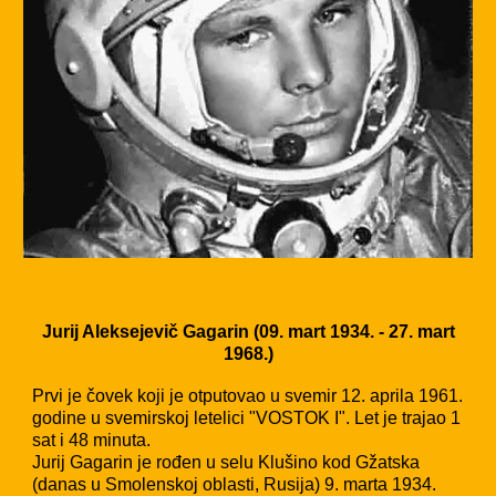
Jurij Aleksejevič Gagarin (09. mart 1934. - 27. mart
1968.)
Prvi je čovek koji je otputovao u svemir 12. aprila 1961.
godine u svemirskoj letelici "VOSTOK I". Let je trajao 1
sat i 48 minuta.
Jurij Gagarin je rođen u selu Klušino kod Gžatska
(danas u Smolenskoj oblasti, Rusija) 9. marta 1934.