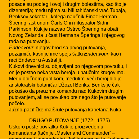
posade su podlegli ovoj i drugim bolestima, kao što je
dizenterija; među njima su bili tahićanski vrač Tupaja,
Benksov sekretar i kolega naučnik Finac Herman
Špering, astronom Čarls Grin i ilustrator Sidni
Parkinson. Kuk je nazvao Ostrvo Špering na obali
Novog Zelanda u čast Hermana Šperinga i njegovog
rada na putovanju.
Endeavour
, njegov brod sa prvog putovanja,
pozajmiće kasnije ime spejs šatlu
Endeavour
, kao i
reci Endevor u Australiji.
Kukovi dnevnici su objavljeni po njegovom povratku, i
on je postao neka vrsta heroja u naučnim krugovima.
Među običnom publikom, međutim, veći heroj bio je
aristokratski botaničar Džozef Benks. Benks je čak
pokušao da preuzme komandu nad Kukovim drugim
putovanjem, ali se povukao pre nego što je putovanje
počelo.
Južno-pacifičke maršrute putovanja kapetana Kuka
DRUGO PUTOVANJE (1772 - 1775)
Uskoro posle povratka Kuk je proizveden u
komandanta (tačnije „Master and Commander“ –