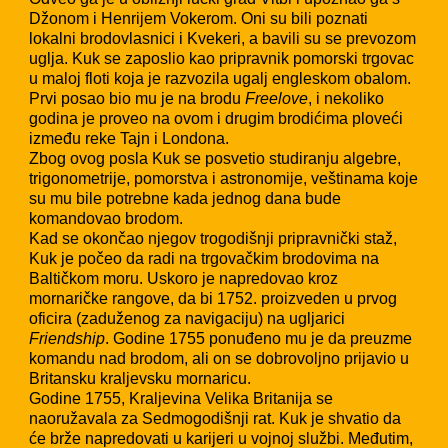
Džonom i Henrijem Vokerom. Oni su bili poznati
lokalni brodovlasnici i Kvekeri, a bavili su se prevozom
uglja. Kuk se zaposlio kao pripravnik pomorski trgovac
u maloj floti koja je razvozila ugalj engleskom obalom.
Prvi posao bio mu je na brodu
Freelove
, i nekoliko
godina je proveo na ovom i drugim brodićima ploveći
između reke Tajn i Londona.
Zbog ovog posla Kuk se posvetio studiranju algebre,
trigonometrije, pomorstva i astronomije, veštinama koje
su mu bile potrebne kada jednog dana bude
komandovao brodom.
Kad se okončao njegov trogodišnji pripravnički staž,
Kuk je počeo da radi na trgovačkim brodovima na
Baltičkom moru. Uskoro je napredovao kroz
mornaričke rangove, da bi 1752. proizveden u prvog
oficira (zaduženog za navigaciju) na ugljarici
Friendship
. Godine 1755 ponuđeno mu je da preuzme
komandu nad brodom, ali on se dobrovoljno prijavio u
Britansku kraljevsku mornaricu.
Godine 1755, Kraljevina Velika Britanija se
naoružavala za Sedmogodišnji rat. Kuk je shvatio da
će brže napredovati u karijeri u vojnoj službi. Međutim,