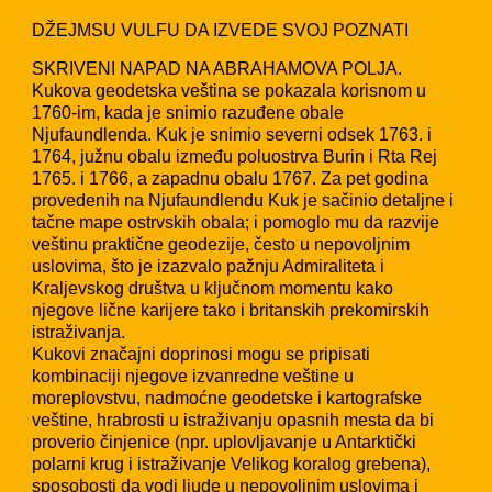
DŽEJMSU VULFU DA IZVEDE SVOJ POZNATI
SKRIVENI NAPAD NA ABRAHAMOVA POLJA.
Kukova geodetska veština se pokazala korisnom u
1760-im, kada je snimio razuđene obale
Njufaundlenda. Kuk je snimio severni odsek 1763. i
1764, južnu obalu između poluostrva Burin i Rta Rej
1765. i 1766, a zapadnu obalu 1767. Za pet godina
provedenih na Njufaundlendu Kuk je sačinio detaljne i
tačne mape ostrvskih obala; i pomoglo mu da razvije
veštinu praktične geodezije, često u nepovoljnim
uslovima, što je izazvalo pažnju Admiraliteta i
Kraljevskog društva u ključnom momentu kako
njegove lične karijere tako i britanskih prekomirskih
istraživanja.
Kukovi značajni doprinosi mogu se pripisati
kombinaciji njegove izvanredne veštine u
moreplovstvu, nadmoćne geodetske i kartografske
veštine, hrabrosti u istraživanju opasnih mesta da bi
proverio činjenice (npr. uplovljavanje u Antarktički
polarni krug i istraživanje Velikog koralog grebena),
sposobosti da vodi ljude u nepovoljnim uslovima i