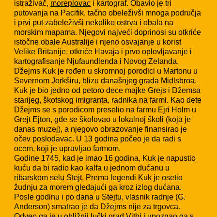
istraživač,
moreplovac
i kartograf. Obavio je tri
putovanja na Pacifik, tačno obeleživši mnoga područja
i prvi put zabeleživši nekoliko ostrva i obala na
morskim mapama. Njegovi najveći doprinosi su otkriće
istočne obale Australije i njeno osvajanje u korist
Velike Britanije, otkriće Havaja i prvo oplovljavanje i
kartografisanje Njufaundlenda i Novog Zelanda.
Džejms Kuk je rođen u skromnoj porodici u Martonu u
Severnom Jorkširu, blizu današnjeg grada Midlsbroa.
Kuk je bio jedno od petoro dece majke Grejs i Džemsa
starijeg, škotskog imigranta, radnika na farmi. Kao dete
Džejms se s porodicom preselio na farmu Ejri Holm u
Grejt Ejton, gde se školovao u lokalnoj školi (koja je
danas muzej), a njegovo obrazovanje finansirao je
očev poslodavac. U 13 godina počeo je da radi s
ocem, koji je upravljao farmom.
Godine 1745, kad je imao 16 godina, Kuk je napustio
kuću da bi radio kao kalfa u jednom dućanu u
ribarskom selu Stejt. Prema legendi Kuk je osetio
žudnju za morem gledajući ga kroz izlog dućana.
Posle godinu i po dana u Stejtu, vlasnik radnje (G.
Anderson) smatrao je da Džejms nije za trgovca.
Odveo ga je u obližnji lučki grad Vitbi i upoznao ga s