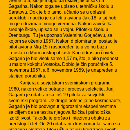
vreme rata, što je moglo da ostavi jak utisak na
Gagarina. Nakon toga se upisao u tehničku školu u
Saratovu. Dok je bio tamo, učlanio se u oblasni
aeroklub i naučio je da leti u avionu Jak-18, a taj hobi
mu je oduzimao mnogo vremena. Nakon završetka
srednje škole, upisao se u vojnu Pilotsku školu u
Orenburgu. Tu je upoznao Valentinu Gorjačevu, sa
kojom se oženio 1957. Nakon diplomiranja, postao je
pilot aviona Mig-15 i raspoređen je u vojnu bazu
Luostari u Murmanskoj oblasti. Kao odrastao čovek,
Gagarin je bio visok samo 1,57 m, što je bilo prednost
u malom kokpitu Vostoka. Dobio je čin poručnika 5.
novembra 1957. a 6. novembra 1959. je unapređen u
starijeg poručnika.
Karijera u sovjetskom svemirskom programu
1960, nakon velike potrage i procesa selekcije, Jurij
Gagarin je odabran sa još 19 pilota za sovjetski
svemirski program. Uz druge potencijalne kosmonaute,
Gagarin je bio podvrgnut rigoroznim eksperimentima
sa ciljem da se testira njegova fizička i psihološka
izdržljivost. Takođe je prošao i intezivnu obuku za
predstojeći let. Od 20 odabranih kosmonauta, samo su
Gagarin i German Titov ušli u najuži krug zbog svojih