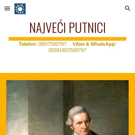
Skip to main content
Skip to navigation
NAJVEĆI PUTNICI
T
elefon:
060/7500767
Viber & WhatsApp:
00381607500767