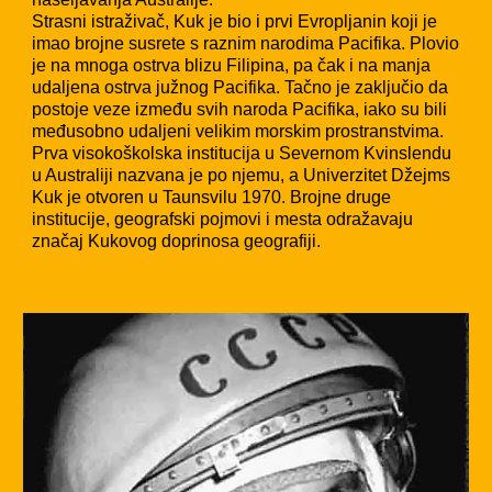
Strasni istraživač, Kuk je bio i prvi Evropljanin koji je
imao brojne susrete s raznim narodima Pacifika. Plovio
je na mnoga ostrva blizu Filipina, pa čak i na manja
udaljena ostrva južnog Pacifika. Tačno je zaključio da
postoje veze između svih naroda Pacifika, iako su bili
međusobno udaljeni velikim morskim prostranstvima.
Prva visokoškolska institucija u Severnom Kvinslendu
u Australiji nazvana je po njemu, a Univerzitet Džejms
Kuk je otvoren u Taunsvilu 1970. Brojne druge
institucije, geografski pojmovi i mesta odražavaju
značaj Kukovog doprinosa geografiji.