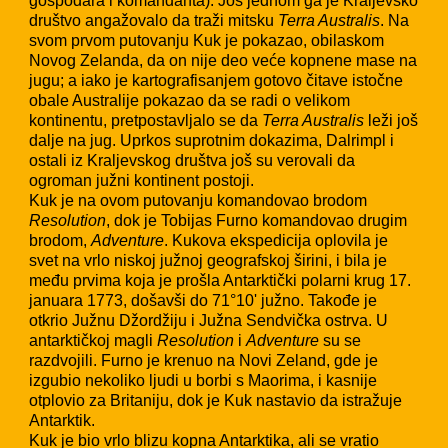
gospodara i komandanta). Još jednom ga je Kraljevsko
društvo angažovalo da traži mitsku
Terra Australis
. Na
svom prvom putovanju Kuk je pokazao, obilaskom
Novog Zelanda, da on nije deo veće kopnene mase na
jugu; a iako je kartografisanjem gotovo čitave istočne
obale Australije pokazao da se radi o velikom
kontinentu, pretpostavljalo se da
Terra Australis
leži još
dalje na jug. Uprkos suprotnim dokazima, Dalrimpl i
ostali iz Kraljevskog društva još su verovali da
ogroman južni kontinent postoji.
Kuk je na ovom putovanju komandovao brodom
Resolution
, dok je Tobijas Furno komandovao drugim
brodom,
Adventure
. Kukova ekspedicija oplovila je
svet na vrlo niskoj južnoj geografskoj širini, i bila je
među prvima koja je prošla Antarktički polarni krug 17.
januara 1773, došavši do 71°10' južno. Takođe je
otkrio Južnu Džordžiju i Južna Sendvička ostrva. U
antarktičkoj magli
Resolution
i
Adventure
su se
razdvojili. Furno je krenuo na Novi Zeland, gde je
izgubio nekoliko ljudi u borbi s Maorima, i kasnije
otplovio za Britaniju, dok je Kuk nastavio da istražuje
Antarktik.
Kuk je bio vrlo blizu kopna Antarktika, ali se vratio