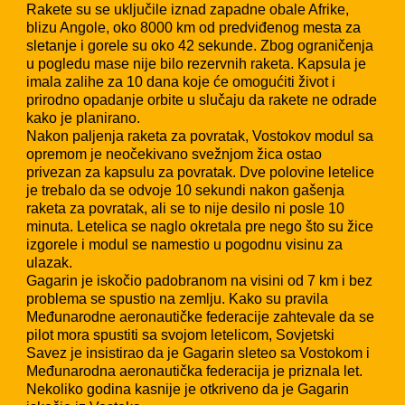
Rakete su se uključile iznad zapadne obale Afrike,
blizu Angole, oko 8000 km od predviđenog mesta za
sletanje i gorele su oko 42 sekunde. Zbog ograničenja
u pogledu mase nije bilo rezervnih raketa. Kapsula je
imala zalihe za 10 dana koje će omogućiti život i
prirodno opadanje orbite u slučaju da rakete ne odrade
kako je planirano.
Nakon paljenja raketa za povratak, Vostokov modul sa
opremom je neočekivano svežnjom žica ostao
privezan za kapsulu za povratak. Dve polovine letelice
je trebalo da se odvoje 10 sekundi nakon gašenja
raketa za povratak, ali se to nije desilo ni posle 10
minuta. Letelica se naglo okretala pre nego što su žice
izgorele i modul se namestio u pogodnu visinu za
ulazak.
Gagarin je iskočio padobranom na visini od 7 km i bez
problema se spustio na zemlju. Kako su pravila
Međunarodne aeronautičke federacije zahtevale da se
pilot mora spustiti sa svojom letelicom, Sovjetski
Savez je insistirao da je Gagarin sleteo sa Vostokom i
Međunarodna aeronautička federacija je priznala let.
Nekoliko godina kasnije je otkriveno da je Gagarin