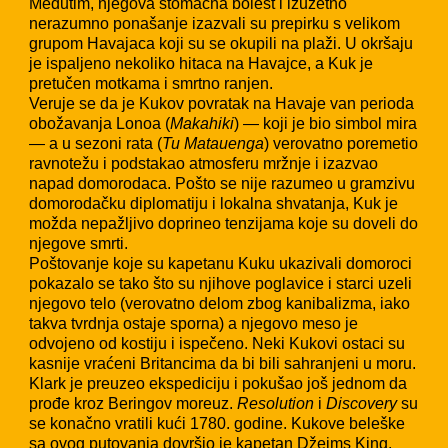
Međutim, njegova stomačna bolest i izuzetno
nerazumno ponašanje izazvali su prepirku s velikom
grupom Havajaca koji su se okupili na plaži. U okršaju
je ispaljeno nekoliko hitaca na Havajce, a Kuk je
pretučen motkama i smrtno ranjen.
Veruje se da je Kukov povratak na Havaje van perioda
obožavanja Lonoa (
Makahiki
) — koji je bio simbol mira
— a u sezoni rata (
Tu Matauenga
) verovatno poremetio
ravnotežu i podstakao atmosferu mržnje i izazvao
napad domorodaca. Pošto se nije razumeo u gramzivu
domorodačku diplomatiju i lokalna shvatanja, Kuk je
možda nepažljivo doprineo tenzijama koje su doveli do
njegove smrti.
Poštovanje koje su kapetanu Kuku ukazivali domoroci
pokazalo se tako što su njihove poglavice i starci uzeli
njegovo telo (verovatno delom zbog kanibalizma, iako
takva tvrdnja ostaje sporna) a njegovo meso je
odvojeno od kostiju i ispečeno. Neki Kukovi ostaci su
kasnije vraćeni Britancima da bi bili sahranjeni u moru.
Klark je preuzeo ekspediciju i pokušao još jednom da
prođe kroz Beringov moreuz.
Resolution
i
Discovery
su
se konačno vratili kući 1780. godine. Kukove beleške
sa ovog putovanja dovršio je kapetan Džejms King.