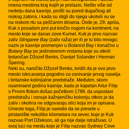
imena mestima kraj kojih je prolazio. Nešto više od
nedelju dana kasnije, prošli su pored dugačkog ali
niskog zatona, i kada su stigli do njega ukotvili su se
na niskom rtu sa peščanim dinama. Ovde je, 29. aprila,
Kuk s posadom prvi put kročio nogom na kontinent, na
mesto koje se danas zove Kurnel. Kuk je prvo nazvao
zaliv
Stingaree Bay
(zaliv raža) jer ih je tu bilo mnogo;
naziv je kasnije promenjen u
Botanist Bay
i konačno u
Botany Bay
po jedinstvenim vrstama koje su otkrili
botaničari Džozef Benks, Danijel Solander i Herman
Špering.
Neki su, naročito Džozef Benks, tvrdili da je ovo prvo
mesto iskrcavanja pogodno za osnivanje prvog naselja
i britanske kolinijalne predstraže. Međutim, skoro
osamnaest godina kasnije, kada je kapetan Artur Filip
s Prvom flotom došao početkom 1788. da uspostavi
predstražu i osnuje kažnjeničku koloniju otkrio je da
zaliv i okolina ne odgovaraju slici koja im je opisana.
Umesto toga, Filip je naredio da se presele u
pristanište nekoliko kilometara na sever, koje je Kuk
nazvao Port Džekson, ali ga nije dalje istraživao. U
ovoj luci na mestu koje je Filip nazvao Sydney Cove