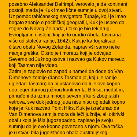
posebno Aleksander Dalrimpl, verovalo je da kontinent
postoji, mada je Kuk imao lične sumnje u ovoj stvari.
Uz pomoć tahićanskog navigatora Tupaje, koji je imao
bogato znanje o pacifičkoj geografiji, Kuk je uspeo da
stigne do Novog Zelanda, i tako je bio tek drugi
Evropljanin u istoriji koji je to uradio Abela Tasmana
više od stoleća ranije, 1642). Kuk je kartografisao
čitavu obalu Novog Zelanda, napravivši samo neke
manje greške. Otkrio je i moreuz koji je odvajao
Severno od Južnog ostrva i nazvao ga Kukov moreuz,
koji Tasman nije video.
Zatim je zaplovio na zapad u nameri da dođe do Van
Dimenove zemlje (danas Tasmanija, koju je ranije
ugledao Tasman) da bi ustanovio da li je ovo kopno
deo legendarnog južnog kontinenta. Bili su, međutim,
prinuđeni da uzmu mnogo severniji kurs zbog jakih
vetrova, sve dok jednog jutra nisu nisu ugledali kopno
koje je Kuk nazvao Point Hiks. Kuk je izračunao da
Van Dimenova zemlja mora da leži južnije, ali otkrivši
obalu koja je išla jugozapadno, zapisao je svoju
sumnju da je ovo kopno povezano s njom. Ova tačka
je u stvari bila jugoistočna obala australijskog