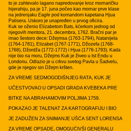
to je zahtevalo lagano napredovanje kroz mornaričku
hijerahiju, pa je 17. juna počeo kao mornar prve klase
na jedrenjaku
Eagle
pod komandom kapetana Hjua
Palisera. Uskoro je unapređen u prvog oficira.
Kuk se oženio Elizabetom Bats, kćerkom jednog od
njegovih mentora, 21. decembra, 1762. Bračni par je
imao šestoro dece: Džejmsa (1763-1794), Natanijela
(1764-1781), Elizabet (1767-1771), Džozefa (1768-
1768), Džordža (1772-1772) i Hjua (1776-1793). Kada
nije bio na moru, Džejms Kuk je živeo u Ist Endu u
Londonu. Odlazio je u crkvu svetog Pavla u Šadvelu,
gde je njegov sin Džejm kršten.
ZA VREME SEDMOGODIŠNJEG RATA, KUK JE
UČESTVOVAO U OPSADI GRADA KVEBEKA PRE
BITKE NA ABRAHAMOVIM POLJIMA 1759.
POKAZAO JE TALENAT ZA KARTOGRAFIJU I BIO
JE ZADUŽEN ZA SNIMANJE UŠĆA SENT LORENSA
ZA VREME OPSADE, OMOGUĆIVŠI GENERALU