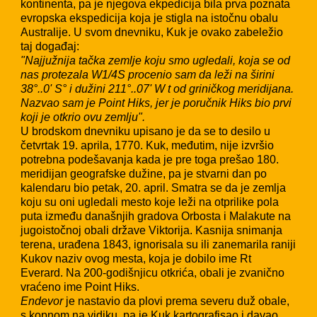
kontinenta, pa je njegova ekpedicija bila prva poznata
evropska ekspedicija koja je stigla na istočnu obalu
Australije. U svom dnevniku, Kuk je ovako zabeležio
taj događaj:
"Najjužnija tačka zemlje koju smo ugledali, koja se od
nas protezala W1/4S procenio sam da leži na širini
38°..0' S° i dužini 211°..07' W t od griničkog meridijana.
Nazvao sam je Point Hiks, jer je poručnik Hiks bio prvi
koji je otkrio ovu zemlju".
U brodskom dnevniku upisano je da se to desilo u
četvrtak 19. aprila, 1770. Kuk, međutim, nije izvršio
potrebna podešavanja kada je pre toga prešao 180.
meridijan geografske dužine, pa je stvarni dan po
kalendaru bio petak, 20. april. Smatra se da je zemlja
koju su oni ugledali mesto koje leži na otprilike pola
puta između današnjih gradova Orbosta i Malakute na
jugoistočnoj obali države Viktorija. Kasnija snimanja
terena, urađena 1843, ignorisala su ili zanemarila raniji
Kukov naziv ovog mesta, koja je dobilo ime Rt
Everard. Na 200-godišnjicu otkrića, obali je zvanično
vraćeno ime Point Hiks.
Endevor
je nastavio da plovi prema severu duž obale,
s kopnom na vidiku, pa je Kuk kartografisao i davao