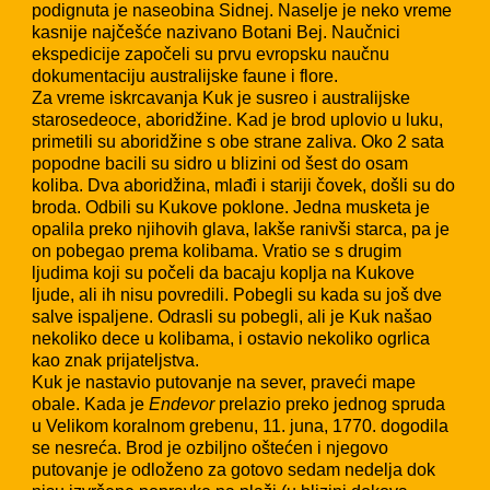
podignuta je naseobina Sidnej. Naselje je neko vreme
kasnije najčešće nazivano Botani Bej. Naučnici
ekspedicije započeli su prvu evropsku naučnu
dokumentaciju australijske faune i flore.
Za vreme iskrcavanja Kuk je susreo i australijske
starosedeoce, aboridžine. Kad je brod uplovio u luku,
primetili su aboridžine s obe strane zaliva. Oko 2 sata
popodne bacili su sidro u blizini od šest do osam
koliba. Dva aboridžina, mlađi i stariji čovek, došli su do
broda. Odbili su Kukove poklone. Jedna musketa je
opalila preko njihovih glava, lakše ranivši starca, pa je
on pobegao prema kolibama. Vratio se s drugim
ljudima koji su počeli da bacaju koplja na Kukove
ljude, ali ih nisu povredili. Pobegli su kada su još dve
salve ispaljene. Odrasli su pobegli, ali je Kuk našao
nekoliko dece u kolibama, i ostavio nekoliko ogrlica
kao znak prijateljstva.
Kuk je nastavio putovanje na sever, praveći mape
obale. Kada je
Endevor
prelazio preko jednog spruda
u Velikom koralnom grebenu, 11. juna, 1770. dogodila
se nesreća. Brod je ozbiljno oštećen i njegovo
putovanje je odloženo za gotovo sedam nedelja dok