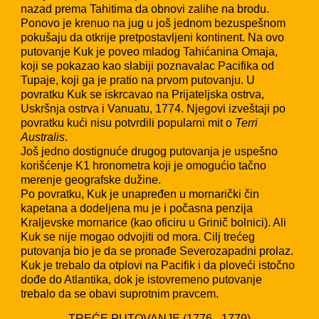
nazad prema Tahitima da obnovi zalihe na brodu.
Ponovo je krenuo na jug u još jednom bezuspešnom
pokušaju da otkrije pretpostavljeni kontinent. Na ovo
putovanje Kuk je poveo mladog Tahićanina Omaja,
koji se pokazao kao slabiji poznavalac Pacifika od
Tupaje, koji ga je pratio na prvom putovanju. U
povratku Kuk se iskrcavao na Prijateljska ostrva,
Uskršnja ostrva i Vanuatu, 1774. Njegovi izveštaji po
povratku kući nisu potvrdili popularni mit o
Terri
Australis
.
Još jedno dostignuće drugog putovanja je uspešno
korišćenje K1 hronometra koji je omogućio tačno
merenje geografske dužine.
Po povratku, Kuk je unapređen u mornarički čin
kapetana a dodeljena mu je i počasna penzija
Kraljevske mornarice (kao oficiru u Grinič bolnici). Ali
Kuk se nije mogao odvojiti od mora. Cilj trećeg
putovanja bio je da se pronađe Severozapadni prolaz.
Kuk je trebalo da otplovi na Pacifik i da ploveći istočno
dođe do Atlantika, dok je istovremeno putovanje
trebalo da se obavi suprotnim pravcem.
TREĆE PUTOVANJE (1776 - 1779)