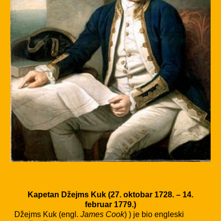
Kapetan Džejms Kuk (27. oktobar 1728. – 14.
februar 1779.)
Džejms Kuk (engl.
James Cook
) ) je bio engleski