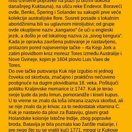
nisu izvršene popravke na plaži (u blizini dokova
današnjeg Kuktauna), na ušću reke Endevor. Boraveći
ovde, Benks, Špering i Solander su sakupili prve veće
kolekcije australijske flore. Susreti posade s lokalnim
aboridžinima bili su uglavnom miroljubivi; od grupe
ovde okupljene naziv „kangaroo“ će ući u engleski
jezik, a došlo je od lokalnog naziva za „sivog kengura“.
Kada je opravka završena putovanje je nastavljeno,
prolazom pored najsevernije tačke – rta Kejp Jork a
zatim plovidbom kroz moreuz Tores između Australije i
Nove Gvineje, kojim je 1604 plovio Luis Vaes de
Tores.
Do ove tačke putovanja Kuk nije izgubio ni jednog
čoveka od skorbuta, značajno i praktično nečuveno
postignuće na dugim plovidbama 18. veka. Poštujući
politiku Kraljevske mornarice iz 1747. Kuk je terao
svoje ljude da jedu limun, pomorandže i kiseli kupus.
U to vreme se znalo da loša ishrana izaziva skorbut, ali
se nije znalo da je krivac za to nedostatak vitamina C.
Kuk je nastavio da plovi za Bataviju, glavni grad
Holandske kolonije Istočne Indije, zbog popravke
broda. Batavija je bila poznata kao žarište malarije, i
pre nego što su se vratili kući 1771, mnogi iz Kukove