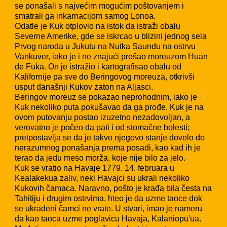
se ponašali s najvećim mogućim poštovanjem i
smatrali ga inkarnacijom samog Lonoa.
Odatle je Kuk otplovio na istok da istraži obalu
Severne Amerike, gde se iskrcao u blizini jednog sela
Prvog naroda u Jukutu na Nutka Saundu na ostrvu
Vankuver, iako je i ne znajući prošao moreuzom Huan
de Fuka. On je istražio i kartografisao obalu od
Kalifornije pa sve do Beringovog moreuza, otkrivši
usput današnji Kukov zaton na Aljasci.
Beringov moreuz se pokazao neprohodnim, iako je
Kuk nekoliko puta pokušavao da ga prođe. Kuk je na
ovom putovanju postao izuzetno nezadovoljan, a
verovatno je počeo da pati i od stomačne bolesti;
pretpostavlja se da je takvo njegovo stanje dovelo do
nerazumnog ponašanja prema posadi, kao kad ih je
terao da jedu meso morža, koje nije bilo za jelo.
Kuk se vratio na Havaje 1779. 14. februara u
Kealakekua zaliv, neki Havajci su ukrali nekoliko
Kukovih čamaca. Naravno, pošto je krađa bila česta na
Tahitiju i drugim ostrvima, hteo je da uzme taoce dok
se ukradeni čamci ne vrate. U stvari, imao je nameru
da kao taoca uzme poglavicu Havaja, Kalaniopu'ua.