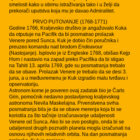
smelosti kako u obimu istraživanja tako i u želji da
prekorači uputstva koja mu je davao Admiralitet.
PRVO PUTOVANJE (1768-1771)
Godine 1766, Kraljevsko društvo je angažovalo Kuka
da otputuje na Pacifik da bi posmatrao prolazak
Venere pored Sunca. Kuk je dobio čin poručnika i
preuzeo komandu nad brodom
Endeavour
(Nastojanje). Isplovio je iz Engleske 1768, obišao Kejp
Horn i nastavio na zapad preko Pacifika da bi stigao
na Tahiti 13. aprila 1769, gde su posmatranja trebalo
da se obave. Prolazak Venere je trebalo da se desi 3.
juna, a u međuvremenu je Kuk izgradio malu tvrđavu i
opservatoriju.
Astronom kome je poveren ovaj zadatak bio je Čarls
Grin, pomoćnik nedavno postavljenog kraljevskog
astronoma Nevila Maskelajna. Prvenstvena svrha
posmatranja bila je da se obave merenja koja bi se
koristila za što tačnije izračunavanje udaljenosti
Venere od Sunca. Ako bi se ovo postiglo, onda bi se
udaljenost drugih poznatih planeta mogla izračunati na
osnovu njihovih relativnih orbita. Na dan posmatranja