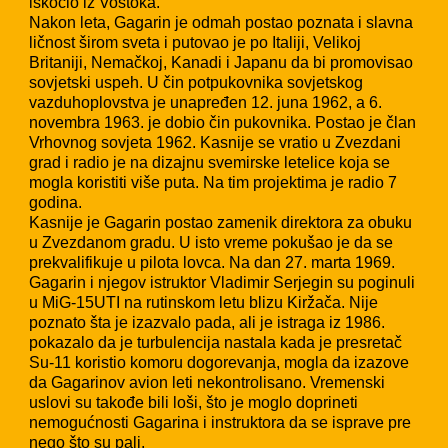
iskočio iz Vostoka.
Nakon leta, Gagarin je odmah postao poznata i slavna
ličnost širom sveta i putovao je po Italiji, Velikoj
Britaniji, Nemačkoj, Kanadi i Japanu da bi promovisao
sovjetski uspeh. U čin potpukovnika sovjetskog
vazduhoplovstva je unapređen 12. juna 1962, a 6.
novembra 1963. je dobio čin pukovnika. Postao je član
Vrhovnog sovjeta 1962. Kasnije se vratio u Zvezdani
grad i radio je na dizajnu svemirske letelice koja se
mogla koristiti više puta. Na tim projektima je radio 7
godina.
Kasnije je Gagarin postao zamenik direktora za obuku
u Zvezdanom gradu. U isto vreme pokušao je da se
prekvalifikuje u pilota lovca. Na dan 27. marta 1969.
Gagarin i njegov istruktor Vladimir Serjegin su poginuli
u MiG-15UTI na rutinskom letu blizu Kiržača. Nije
poznato šta je izazvalo pada, ali je istraga iz 1986.
pokazalo da je turbulencija nastala kada je presretač
Su-11 koristio komoru dogorevanja, mogla da izazove
da Gagarinov avion leti nekontrolisano. Vremenski
uslovi su takođe bili loši, što je moglo doprineti
nemogućnosti Gagarina i instruktora da se isprave pre
nego što su pali.