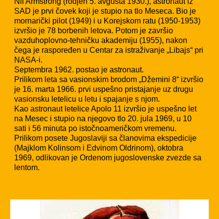
Nil Armstrong (rodjen 5. avgusta 1930.), astronaut iz
SAD je prvi čovek koji je stupio na tlo Meseca. Bio je
mornarički pilot (1949) i u Korejskom ratu (1950-1953)
izvršio je 78 borbenih letova. Potom je završio
vazduhoplovno-tehničku akademiju (1955), nakon
čega je raspoređen u Centar za istraživanje „Libajs“ pri
NASA-i.
Septembra 1962. postao je astronaut.
Prilikom leta sa vasionskim brodom „Džemini 8“ izvršio
je 16. marta 1966. prvi uspešno pristajanje uz drugu
vasionsku letelicu u letu i spajanje s njom.
Kao astronaut letelice Apolo 11 izvršio je uspešno let
na Mesec i stupio na njegovo tlo 20. jula 1969, u 10
sati i 56 minuta po istočnoameričkom vremenu.
Prilikom posete Jugoslaviji sa članovima ekspedicije
(Majklom Kolinsom i Edvinom Oldrinom), oktobra
1969, odlikovan je Ordenom jugoslovenske zvezde sa
lentom.