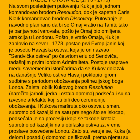
Na svom poslednjem putovanju Kuk je još jednom
komandovao brodom
Resolution
, dok je kapetan Čarls
Klark komandovao brodom
Discovery
. Putovanje je
navodno planirano da bi se Omaj vratio na Tahiti; tako
je bar javnost verovala, pošto je Omaj bio omiljena
atrakcija u Londonu. Pošto je vratio Omaja, Kuk je
zaplovio na sever i 1778. postao prvi Evropljanin koji
je posetio Havajska ostrva, koja je on nazvao
"Sendvička ostrva" po četvrtom erlu od Sendviča,
tadašnjim prvim lordom Admiraliteta. Postoje rasprave
među savremenim istoričarima da se Kukov dolazak
na današnje Veliko ostrvo Havaji poklopio igrom
sudbine s periodom obožavanja polinezijskog boga
Lonoa. Zaista, oblik Kukovog broda
Resolution
(naročito jarboli, jedra i ostala oprema) podsećali su na
izvesne artefakte koji su bili deo ceremonije
obožavanja. I Kukova maršruta oko ostrva u smeru
suprotno od kazaljki na satu pre nego što se iskrcao,
podsećala je na procesiju koja se takođe kretala
suprotno od kazaljki na u obilasku ostrva za vreme
proslave posvećene Lonou. Zato su, veruje se, Kuka (a
delom i posadu) domoroci deifikovali, prema njemu su