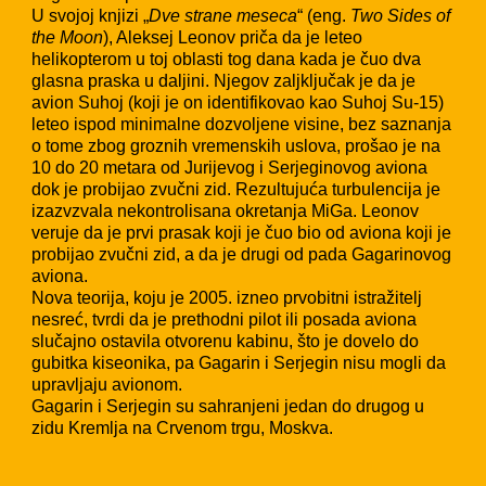
U svojoj knjizi „
Dve strane meseca
“ (eng.
Two Sides of
the Moon
), Aleksej Leonov priča da je leteo
helikopterom u toj oblasti tog dana kada je čuo dva
glasna praska u daljini. Njegov zaljključak je da je
avion Suhoj (koji je on identifikovao kao Suhoj Su-15)
leteo ispod minimalne dozvoljene visine, bez saznanja
o tome zbog groznih vremenskih uslova, prošao je na
10 do 20 metara od Jurijevog i Serjeginovog aviona
dok je probijao zvučni zid. Rezultujuća turbulencija je
izazvzvala nekontrolisana okretanja MiGa. Leonov
veruje da je prvi prasak koji je čuo bio od aviona koji je
probijao zvučni zid, a da je drugi od pada Gagarinovog
aviona.
Nova teorija, koju je 2005. izneo prvobitni istražitelj
nesreć, tvrdi da je prethodni pilot ili posada aviona
slučajno ostavila otvorenu kabinu, što je dovelo do
gubitka kiseonika, pa Gagarin i Serjegin nisu mogli da
upravljaju avionom.
Gagarin i Serjegin su sahranjeni jedan do drugog u
zidu Kremlja na Crvenom trgu, Moskva.