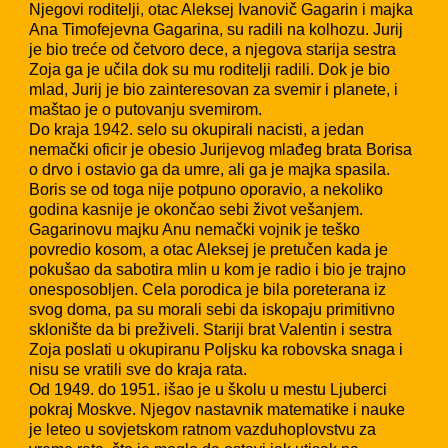
Njegovi roditelji, otac Aleksej Ivanovič Gagarin i majka
Ana Timofejevna Gagarina, su radili na kolhozu. Jurij
je bio treće od četvoro dece, a njegova starija sestra
Zoja ga je učila dok su mu roditelji radili. Dok je bio
mlad, Jurij je bio zainteresovan za svemir i planete, i
maštao je o putovanju svemirom.
Do kraja 1942. selo su okupirali nacisti, a jedan
nemački oficir je obesio Jurijevog mlađeg brata Borisa
o drvo i ostavio ga da umre, ali ga je majka spasila.
Boris se od toga nije potpuno oporavio, a nekoliko
godina kasnije je okončao sebi život vešanjem.
Gagarinovu majku Anu nemački vojnik je teško
povredio kosom, a otac Aleksej je pretučen kada je
pokušao da sabotira mlin u kom je radio i bio je trajno
onesposobljen. Cela porodica je bila poreterana iz
svog doma, pa su morali sebi da iskopaju primitivno
sklonište da bi preživeli. Stariji brat Valentin i sestra
Zoja poslati u okupiranu Poljsku ka robovska snaga i
nisu se vratili sve do kraja rata.
Od 1949. do 1951. išao je u školu u mestu Ljuberci
pokraj Moskve. Njegov nastavnik matematike i nauke
je leteo u sovjetskom ratnom vazduhoplovstvu za