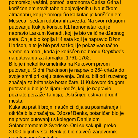
pomorskoj veštini, pomoći astronoma Čarlsa Grina i
korišćenjem novih tabela objavljenih u Nautičkom
almanahu, koji je omogućio kalkulacije korišćenjem
Meseca i sedam odabranih zvezda. Na svom drugom
putovanju Kuk je koristio K1 hronometar koji je
napravio Larkum Kenedi, koji je bio veličine džepnog
sata. On je bio kopija H4 sata koji je napravio Džon
Harison, a to je bio prvi sat koji je pokazivao tačno
vreme na moru, kada je korišćen na brodu
Deptford's
na putovanju za Jamajku, 1761-1762.
Bilo je i nekoliko umetnika na Kukovom prvom
putovanju. Sidni Parkinson je napravio 264 crteža do
svoje smrti pri kraju putovanja. Oni su bili od izuzetnog
značaja za britanske botaničare. U Kukovom drugom
putovanju bio je Vilijam Hodžs, koji je napravio
poznate pejzaže Tahitija, Uskršnjeg ostrva i drugih
mesta.
Kuka su pratili brojni naučnici, čija su posmatranja i
otkrića bila značajna. Džozef Benks, botaničar, bio je
na prvom putovanju s kolegom Danijelom
Solanderomom iz Švedske. Oni su sakupili preko
3.000 biljnih vrsta. Benk je bio najveći zagovornik
naseljavanja Australije.