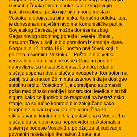
izvrsnih učinaka tokom obuke, kao i zbog svojih
fizičkih osobina, pošto nije bilo mnogo mesta u
Vostoku, a obojica su bila niska. Konačna odluka, koja
je donesena u najvišim nivoima Komunističke partije
Sovjetskog Saveza, je možda donesena zbog
Gagarinovog skromnog porekla i vesele ličnosti,
nasuprot Titovu, koji je bio poreklom iz srednje klase.
Gagarin je 12. aprila 1961 postao prvi čovek koji je
poleteo u svemir u Vostoku 1. Pošto je bila velika
verovatnoća da misija ne uspe i Gagarin pogine,
napravljena su tri saopštenja za štampu, jedan u
slučaju uspeha i dva u slučaju neuspeha. Kontrolori na
zemlji su tek nakon 25 minuta ustanovili da je dostigao
stabilnu orbitu. Vostokom 1 je upravljano automatski,
pošto medicinsko osoblje i konstruktori letelice nisu bili
sigurni kako će ljudsko biće reagovati na bestežinsko
stanje, pa su ručne kontrole bile zaključane kako
Gagrin ne bi sam upravljao letelicom (šifra za
otključavanje kontrola je bila postavljena u Vostok 1 u
slučaju da se desi nešto nepredviđeno). Automatski
sistem je podesio Vostok 1 u položaj za uljkučivanje
povratnih raketa otprilike nakon 1 sata leta.