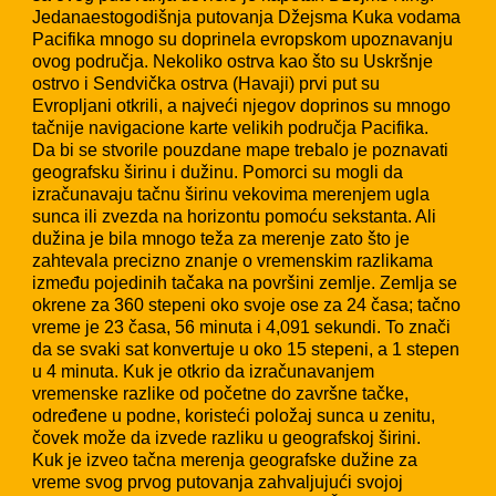
Jedanaestogodišnja putovanja Džejsma Kuka vodama
Pacifika mnogo su doprinela evropskom upoznavanju
ovog područja. Nekoliko ostrva kao što su Uskršnje
ostrvo i Sendvička ostrva (Havaji) prvi put su
Evropljani otkrili, a najveći njegov doprinos su mnogo
tačnije navigacione karte velikih područja Pacifika.
Da bi se stvorile pouzdane mape trebalo je poznavati
geografsku širinu i dužinu. Pomorci su mogli da
izračunavaju tačnu širinu vekovima merenjem ugla
sunca ili zvezda na horizontu pomoću sekstanta. Ali
dužina je bila mnogo teža za merenje zato što je
zahtevala precizno znanje o vremenskim razlikama
između pojedinih tačaka na površini zemlje. Zemlja se
okrene za 360 stepeni oko svoje ose za 24 časa; tačno
vreme je 23 časa, 56 minuta i 4,091 sekundi. To znači
da se svaki sat konvertuje u oko 15 stepeni, a 1 stepen
u 4 minuta. Kuk je otkrio da izračunavanjem
vremenske razlike od početne do završne tačke,
određene u podne, koristeći položaj sunca u zenitu,
čovek može da izvede razliku u geografskoj širini.
Kuk je izveo tačna merenja geografske dužine za
vreme svog prvog putovanja zahvaljujući svojoj