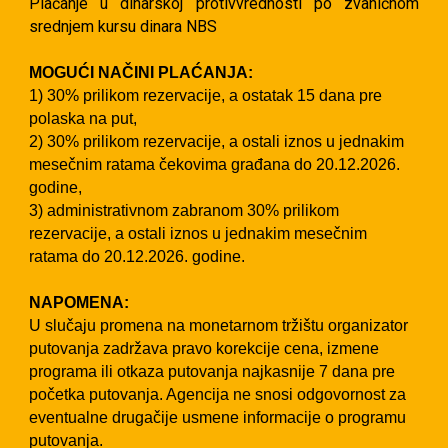
Plaćanje u dinarskoj protivvrednosti po zvaničnom
srednjem kursu dinara NBS
MOGUĆI NAČINI PLAĆANJA:
1) 30% prilikom rezervacije, a ostatak 15 dana pre
polaska na put,
2) 30% prilikom rezervacije, a ostali iznos u jednakim
mesečnim ratama čekovima građana do 20.12.2026.
godine,
3) administrativnom zabranom 30% prilikom
rezervacije, a ostali iznos u jednakim mesečnim
ratama do 20.12.2026. godine.
NAPOMENA:
U slučaju promena na monetarnom tržištu organizator
putovanja zadržava pravo korekcije cena, izmene
programa ili otkaza putovanja najkasnije 7 dana pre
početka putovanja. Agencija ne snosi odgovornost za
eventualne drugačije usmene informacije o programu
putovanja.