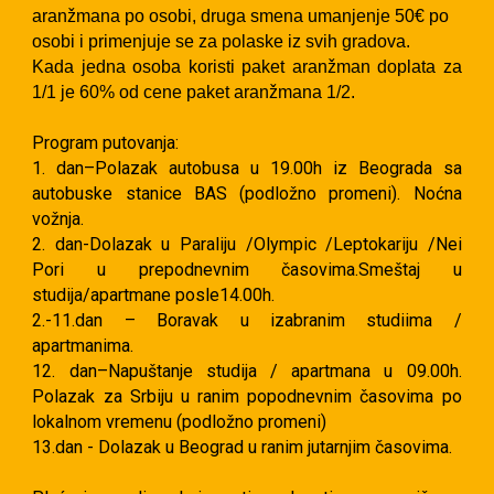
aranžmana po osobi, druga smena umanjenje 50€ po
osobi i primenjuje se za polaske iz svih gradova.
Kada jedna osoba koristi paket aranžman doplata za
1/1 je 60% od cene paket aranžmana 1/2.
Program putovanja:
1. dan–Polazak autobusa u 19.00h iz Beograda sa
autobuske stanice BAS (podložno promeni). Noćna
vožnja.
2. dan-Dolazak u Paraliju /Olympic /Leptokariju /Nei
Pori u prepodnevnim časovima.Smeštaj u
studija/apartmane posle14.00h.
2.-11.dan – Boravak u izabranim studiima /
apartmanima.
12. dan–Napuštanje studija / apartmana u 09.00h.
Polazak za Srbiju u ranim popodnevnim časovima po
lokalnom vremenu (podložno promeni)
13.dan - Dolazak u Beograd u ranim jutarnjim časovima.