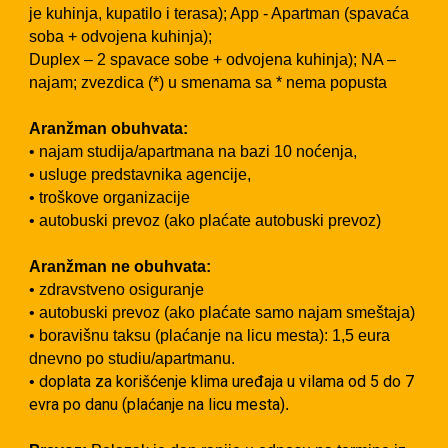
je kuhinja, kupatilo i terasa); App - Apartman (spavaća
soba + odvojena kuhinja);
Duplex – 2 spavace sobe + odvojena kuhinja); NA –
najam; zvezdica (*) u smenama sa * nema popusta
Aranžman obuhvata:
• najam studija/apartmana na bazi 10 noćenja,
• usluge predstavnika agencije,
• troškove organizacije
• autobuski prevoz (ako plaćate autobuski prevoz)
Aranžman ne obuhvata:
• zdravstveno osiguranje
• autobuski prevoz (ako plaćate samo najam smeštaja)
• boravišnu taksu (plaćanje na licu mesta): 1,5 eura
dnevno po studiu/apartmanu.
doplata za korišćenje klima uređaja u vilama od 5 do 7
•
evra po danu (plaćanje na licu mesta)
.