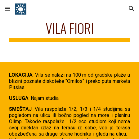
Skip to main content
Skip to navigation
VILA FIORI
LOKACIJA
: Vila se nalazi na 100 m od gradske plaže u
blizini poznate diskoteke "Omilos" i preko puta marketa
Pitsias.
USLUGA
: Najam studia.
SMEŠTAJ
: Vila raspolaže 1/2, 1/3 i 1/4 studijima sa
pogledom na ulicu ili bočno pogled na more i planinu
Olimp. Takođe raspolaže 1/2 eco studiom koji nema
svoj direktan izlaz na terasu iz sobe, vec je terasa
obezbeđena sa druge strane hodnika i gleda na ulicu.