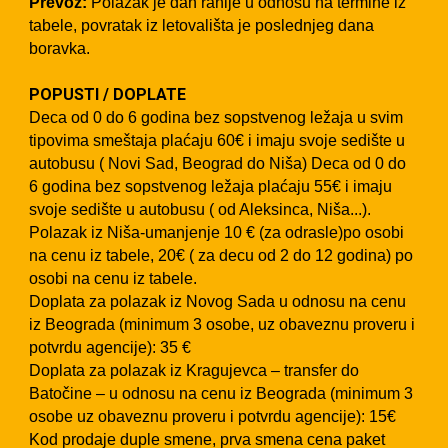
Prevoz:
Polazak je dan ranije u odnosu na termine iz
tabele, povratak iz letovališta je poslednjeg dana
boravka.
POPUSTI / DOPLATE
Deca od 0 do 6 godina bez sopstvenog ležaja u svim
tipovima smeštaja plaćaju 60€ i imaju svoje sedište u
autobusu ( Novi Sad, Beograd do Niša) Deca od 0 do
6 godina bez sopstvenog ležaja plaćaju 55€ i imaju
svoje sedište u autobusu ( od Aleksinca, Niša...).
Polazak iz Niša-umanjenje 10 € (za odrasle)po osobi
na cenu iz tabele, 20€ ( za decu od 2 do 12 godina) po
osobi na cenu iz tabele.
Doplata za polazak iz Novog Sada u odnosu na cenu
iz Beograda (minimum 3 osobe, uz obaveznu proveru i
potvrdu agencije): 35 €
Doplata za polazak iz Kragujevca – transfer do
Batočine – u odnosu na cenu iz Beograda (minimum 3
osobe uz obaveznu proveru i potvrdu agencije): 15€
Kod prodaje duple smene, prva smena cena paket