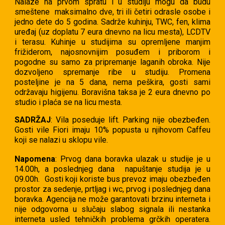
Nalaze na prvom spratu i u studiju mogu da budu
smeštene maksimalno dve, tri ili četiri odrasle osobe i
jedno dete do 5 godina. Sadrže kuhinju, TWC, fen, klima
uređaj (uz doplatu 7 eura dnevno na licu mesta), LCDTV
i terasu. Kuhinje u studijima su opremljene manjim
frižiderom, najosnovnijim posuđem i priborom i
pogodne su samo za pripremanje laganih obroka. Nije
dozvoljeno spremanje ribe u studiju. Promena
posteljine je na 5 dana, nema peškira, gosti sami
održavaju higijenu. Boravišna taksa je 2 eura dnevno po
studio i plaća se na licu mesta.
SADRŽAJ
: Vila poseduje lift. Parking nije obezbeđen.
Gosti vile Fiori imaju 10% popusta u njihovom Caffeu
koji se nalazi u sklopu vile.
Napomena
: Prvog dana boravka ulazak u studije je u
14.00h, a poslednjeg dana napuštanje studija je u
09.00h. Gosti koji koriste bus prevoz imaju obezbeđen
prostor za sedenje, prtljag i wc, prvog i poslednjeg dana
boravka. Agencija ne može garantovati brzinu interneta i
nije odgovorna u slučaju slabog signala ili nestanka
interneta usled tehničkih problema grčkih operatera.