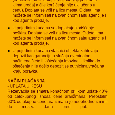
klima uređaj a čije koršićenje nije uključeno u
cenu). Doplata se vrši na licu mesta. O detaljima
možete se informisati na zvaničnom sajtu agencije i
kod agenta prodaje.
U pojedinim kućama se doplaćuje korišćenje
peškira. Doplata se vrši na licu mesta. O detaljima
možete se informisati na zvaničnom sajtu agencije i
kod agenta prodaje.
U pojedinim kućama vlasnici objekta zahtevaju
depozit kao garanciju u slučaju eventualno
načinjene štete ili oštećenja imovine. Ukoliko do
oštećenja nije došlo depozit se putnicima vraća na
kraju boravka.
NAČIN PLAĆANJA
- UPLATA U KEŠU
Rezervacija se smatra konačnom prilikom uplate 40%
od celokupnog iznosa cene aranžmana. Preostalih
60% od ukupne cene aranžmana je neophodno izmiriti
do mesec dana pred put.