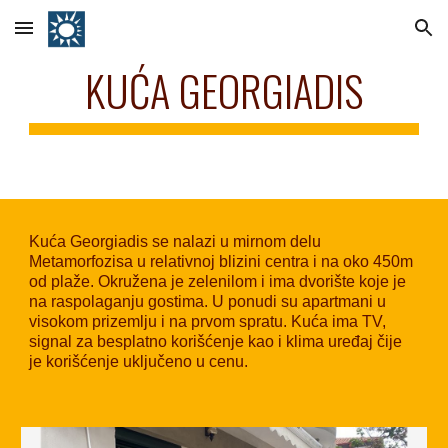
Skip to main content
Skip to navigation
KUĆA GEORGIADIS
Kuća Georgiadis se nalazi u mirnom delu
Metamorfozisa u relativnoj blizini centra i na oko 450m
od plaže. Okružena je zelenilom i ima dvorište koje je
na raspolaganju gostima. U ponudi su apartmani u
visokom prizemlju i na prvom spratu. Kuća ima TV,
signal za besplatno korišćenje kao i klima uređaj čije
je korišćenje uključeno u cenu.