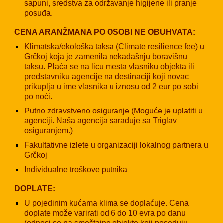
sapuni, sredstva za održavanje higijene ili pranje
posuđa.
CENA ARANŽMANA PO OSOBI NE OBUHVATA:
Klimatska/ekološka taksa (Climate resilience fee) u
Grčkoj koja je zamenila nekadašnju boravišnu
taksu. Plaća se na licu mesta vlasniku objekta ili
predstavniku agencije na destinaciji koji novac
prikuplja u ime vlasnika u iznosu od 2 eur po sobi
po noći.
Putno zdravstveno osiguranje (Moguće je uplatiti u
agenciji. Naša agencija sarađuje sa Triglav
osiguranjem.)
Fakultativne izlete u organizaciji lokalnog partnera u
Grčkoj
Individualne troškove putnika
DOPLATE:
U pojedinim kućama klima se doplaćuje. Cena
doplate može varirati od 6 do 10 evra po danu
(odnosi se na smeštajne objekte koji poseduju