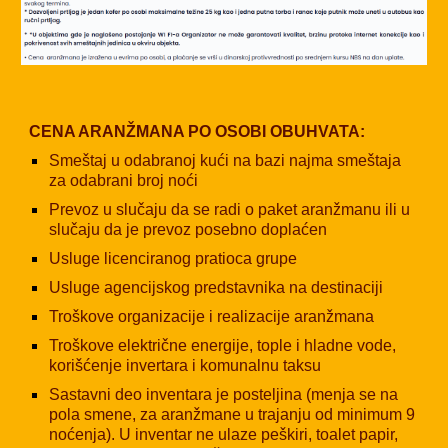
CENA ARANŽMANA PO OSOBI OBUHVATA:
Smeštaj u odabranoj kući na bazi najma smeštaja
za odabrani broj noći
Prevoz u slučaju da se radi o paket aranžmanu ili u
slučaju da je prevoz posebno doplaćen
Usluge licenciranog pratioca grupe
Usluge agencijskog predstavnika na destinaciji
Troškove organizacije i realizacije aranžmana
Troškove električne energije, tople i hladne vode,
korišćenje invertara i komunalnu taksu
Sastavni deo inventara je posteljina (menja se na
pola smene, za aranžmane u trajanju od minimum 9
noćenja). U inventar ne ulaze peškiri, toalet papir,