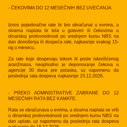
- ČEKOVIMA DO 12 MESEČNIH BEZ UVEĆANJA
Iznos pojedinačne rate bi bio obračunat u evrima, a
stvarna naplata bi bila u gotovini ili čekovima u
dinarskoj protivvrednosti po srednjem kursu NBS na
dan donošenja ili dospeća rate, najkasnije svakog 15-
og u mesecu.
Za rate koje dospevaju tokom ili posle iskorišćenog
aranžmana, neophodno je deponovanje čekova u
agencije 30 dana pre polaska, uz napomenu da
poslednja rata dospeva najkasnije 15.12.2026.
- PREKO ADMINISTRATIVE ZABRANE DO 12
MESEČNIH RATA BEZ KAMATE.
Rata se obračunava u evrima, a stvarna naplata se vrši
u dinarskoj protivvrednosti po srednjem kursu NBS na
dan uplate, uz napomenu da poslednja rata dospeva
najkasnije do 15.12.2026.