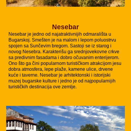
Nesebar
Nesebar je jedno od najatraktivnijih odmarališta u
Bugarskoj. Smešten je na malom i lepom poluostrvu
spojen sa Sunčevim bregom. Sastoji se iz starog i
novog Nesebra. Karakterišu ga srednjovekovne crkve
sa predivnim fasadama i dobro očuvanim enterijerom.
Ono što ga čini popularnom turističkom atrakcijom jesu
dobra atmosfera, lepe plaže, kamene ulice, drvene
kuće i taverne. Nesebar je arhitektonski i istorijski
muzej bugarske kulture i jedno je od najpopularnijih
turističkih destinacija ove zemlje.