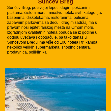
Sunčev Breg
Sunčev Breg, po svojoj lepoti, dugim peščanim
plažama, čistom moru, mnoštvu hotela svih kategorija,
bazenima, diskotekama, restoranima, buticima,
zabavnim parkovima za decu i drugim sadržajima s
pravom nosi epitet rajskog mesta na Crnom moru.
Izgradnjom kvalitetnih hotela ponuda se iz godine u
godinu uvećava i obogaćuje, pa tako danas u
Sunčevom Bregu ima više od 100 hotela i tri kampa,
nekoliko velikih supermarketa, shoping centara,
prodavnica, poliklinika.