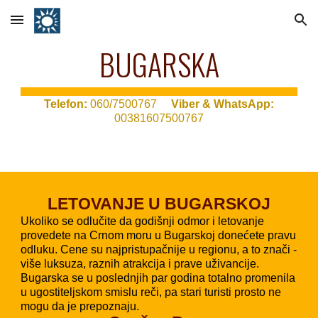
Skip to main content
Skip to navigation
BUGARSKA
T
elefon:
060/7500767
Viber & WhatsApp:
00381607500767
LETOVANJE U BUGARSKOJ
Ukoliko se odlučite da godišnji odmor i letovanje
provedete na Crnom moru u Bugarskoj donećete pravu
odluku. Cene su najpristupačnije u regionu, a to znači -
više luksuza, raznih atrakcija i prave uživancije.
Bugarska se u poslednjih par godina totalno promenila
u ugostiteljskom smislu reči, pa stari turisti prosto ne
mogu da je prepoznaju.