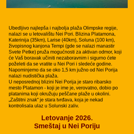
Ubedljivo najlepša i najbolja plaža Olimpske regije,
nalazi se u letovalištu Nei Pori. Blizina Platamona,
Katerinija (35km), Larise (40km), Soluna (100 km),
živopisnog kanjona Tempi (gde se nalazi manastir
Svete Petke) pruža mogućnosti za aktivan odmor, koji
će Vaš boravak učiniti nezaboravnim i sigurno ćete
poželeti da se vratite u Nei Pori i sledeće godine.
Napominjemo da se oko 1,5 km južno od Nei Porija
nalazi nudistička plaža.
U neposrednoj blizini Nei Porija je staro ribarsko
mesto Platamon - koji je ime je, verovatno, dobio po
platanima koji okružuju peščane plaže u okolini.
„Zaštitni znak“ je stara tvrđava, koja je nekad
kontrolisala ulaz u Solunski zaliv.
Letovanje 2026.
Smeštaj u Nei Poriju