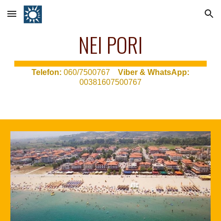
Skip to main content
Skip to navigation
NEI PORI
T
elefon:
060/7500767
Viber & WhatsApp:
00381607500767