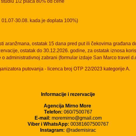
 studiu 1/2 plaća 80% od cene
u 01.07-30.08. kada je doplata 100%)
sti aranžmana, ostatak 15 dana pred put ili čekovima građana d
rvacije, ostatak do 30.12.2026. godine, za ostatak iznosa kori
o administrativnoj zabrani (formular izdaje San Marco travel d.
anizatora putovanja - licenca broj OTP 22/2023 kategorije A.
Informacije i rezervacije
Agencija Mirno More
Telefon:
060/7500767
E-mail:
moremirno@gmail.com
Viber i WhatsApp:
00381607500767
Instagram:
@rademisirac