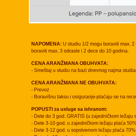
NAPOMENA:
U studiu 1/2 mogu boraviti max. 2 
boraviti max. 3 odrasle i 2 dece do 10 godina.
CENA ARANŽMANA OBUHVATA:
- Smeštaj u studiu na bazi dnevnog najma studia
CENA ARANŽMANA NE OBUHVATA:
- Prevoz
- Boravišnu taksu i osiguranje-plaćaju se na rec
POPUSTI za usluge sa ishranom:
- Dete do 3 god. GRATIS (u zajedničkom ležaju
- Dete 3-10 god. u zajedničkom ležaju plaća 50
- Dete 3-12 god. u sopstvenom ležaju plaća 70%