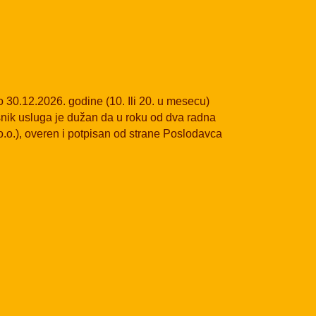
o 30.12.2026. godine (10. Ili 20. u mesecu)
snik usluga je dužan da u roku od dva radna
o.o.), overen i potpisan od strane Poslodavca