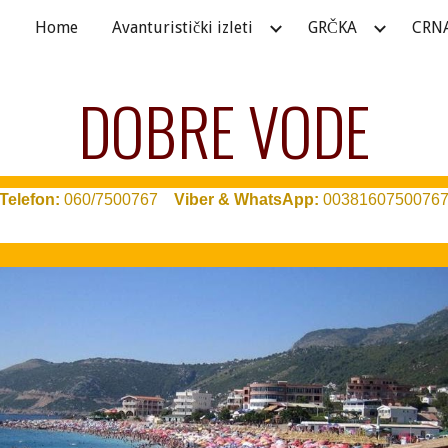
Home
Avanturistički izleti
GRČKA
CRN
ip to main content
Skip to navigat
DOBRE VODE
T
elefon:
060/7500767
Viber & WhatsApp:
0038160750076