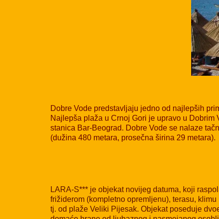
Dobre Vode predstavljaju jedno od najlepših prim
Najlepša plaža u Crnoj Gori je upravo u Dobrim
stanica Bar-Beograd. Dobre Vode se nalaze tačno 
(dužina 480 metara, prosečna širina 29 metara).
LARA-S*** je objekat novijeg datuma, koji raspol
frižiderom (kompletno opremljenu), terasu, klim
tj. od plaže Veliki Pijesak. Objekat poseduje dv
domaće hrane od ljubaznog i nasmejanog osoblja.