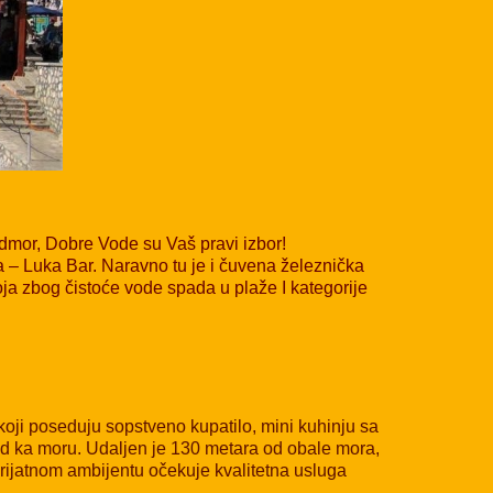
 odmor, Dobre Vode su Vaš pravi izbor!
 – Luka Bar. Naravno tu je i čuvena železnička
ja zbog čistoće vode spada u plaže I kategorije
koji poseduju sopstveno kupatilo, mini kuhinju sa
ed ka moru. Udaljen je 130 metara od obale mora,
prijatnom ambijentu očekuje kvalitetna usluga