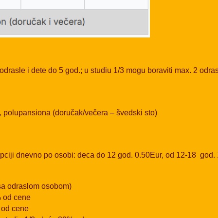
odrasle i dete do 5 god.; u studiu 1/3 mogu boraviti max. 2 odra
, polupansiona (doručak/večera – švedski sto)
epciji dnevno po osobi: deca do 12 god. 0.50Eur, od 12-18 god.
 sa odraslom osobom)
% od cene
 od cene