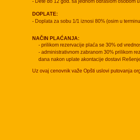
- Dete do 12 god. sa jednom odraslom osobom u
DOPLATE:
- Doplata za sobu 1/1 iznosi 80% (osim u termin
NAČIN PLAĆANJA:
- prilikom rezervacije plaća se 30% od vredno
- administrativnom zabranom 30% prilikom reze
dana nakon uplate akontacije dostavi Rešenje 
Uz ovaj cenovnik važe Opšti uslovi putovanja org