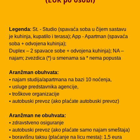
(EUR po osobi)
Legenda
: St. - Studio (spavaća soba u čijem sastavu
je kuhinja, kupatilo i terasa); App - Apartman (spavaća
soba + odvojena kuhinja);
Duplex – 2 spavace sobe + odvojena kuhinja); NA –
najam; zvezdica (*) u smenama sa * nema popusta
Aranžman obuhvata:
• najam studija/apartmana na bazi 10 noćenja,
• usluge predstavnika agencije,
• troškove organizacije
• autobuski prevoz (ako plaćate autobuski prevoz)
Aranžman ne obuhvata:
• zdravstveno osiguranje
• autobuski prevoz (ako plaćate samo najam smeštaja)
• boravišnu taksu (plaćanje na licu mesta): 1,5 eura