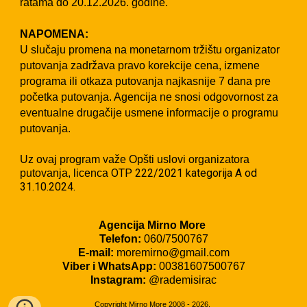
ratama do 20.12.2026. godine.
NAPOMENA:
U slučaju promena na monetarnom tržištu organizator
putovanja zadržava pravo korekcije cena, izmene
programa ili otkaza putovanja najkasnije 7 dana pre
početka putovanja. Agencija ne snosi odgovornost za
eventualne drugačije usmene informacije o programu
putovanja.
Uz ovaj program važe Opšti uslovi organizatora
OTP 222/2021 kategorija A od
putovanja, licenca
31.10.2024.
Agencija Mirno More
Telefon:
060/7500767
E-mail:
moremirno@gmail.com
Viber i WhatsApp:
00381607500767
Instagram:
@rademisirac
Copyright
Mirno More 2008 - 2026.