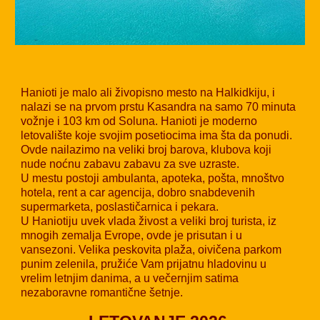
Hanioti je malo ali živopisno mesto na Halkidkiju, i
nalazi se na prvom prstu Kasandra na samo 70 minuta
vožnje i 103 km od Soluna. Hanioti je moderno
letovalište koje svojim posetiocima ima šta da ponudi.
Ovde nailazimo na veliki broj barova, klubova koji
nude noćnu zabavu zabavu za sve uzraste.
U mestu postoji ambulanta, apoteka, pošta, mnoštvo
hotela, rent a car agencija, dobro snabdevenih
supermarketa, poslastičarnica i pekara.
U Haniotiju uvek vlada živost a veliki broj turista, iz
mnogih zemalja Evrope, ovde je prisutan i u
vansezoni. Velika peskovita plaža, oivičena parkom
punim zelenila, pružiće Vam prijatnu hladovinu u
vrelim letnjim danima, a u večernjim satima
nezaboravne romantične šetnje.