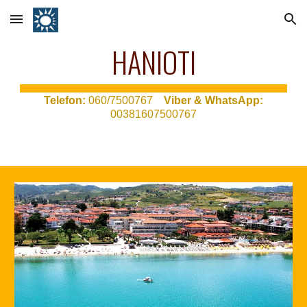
Skip to main content
Skip to navigation
HANIOTI
T
elefon:
060/7500767
Viber & WhatsApp:
00381607500767