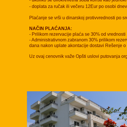
- doplata za ručak ili večeru 12Eur po osobi dnev
Plaćanje se vrši u dinarskoj protivvrednosti po
NAČIN PLAĆANJA:
- Prilikom rezervacije plaća se 30% od vrednosti
- Administrativnom zabranom 30% prilikom rezerv
dana nakon uplate akontacije dostavi Rešenje o 
Uz ovaj cenovnik važe Opšti uslovi putovanja org