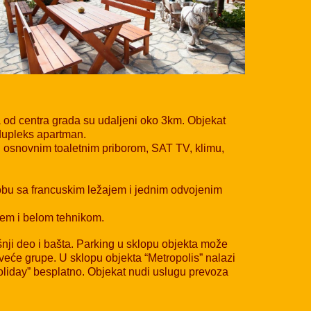
a od centra grada su udaljeni oko 3km. Objekat
 dupleks apartman.
 i osnovnim toaletnim priborom, SAT TV, klimu,
obu sa francuskim ležajem i jednim odvojenim
đem i belom tehnikom.
nji deo i bašta. Parking u sklopu objekta može
 veće grupe. U sklopu objekta “Metropolis” nalazi
Holiday” besplatno. Objekat nudi uslugu prevoza