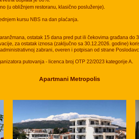
no (u obližnjem restoranu, klasično posluženje).
 srednjem kursu NBS na dan plaćanja.
 aranžmana, ostatak 15 dana pred put ili čekovima građana do 30
acije, za ostatak iznosa (zaključno sa 30.12.2026. godine) kori
administrativnoj zabrani, overen i potpisan od strane Poslodav
anizatora putovanja - licenca broj OTP 22/2023 kategorije A.
Apartmani Metropolis