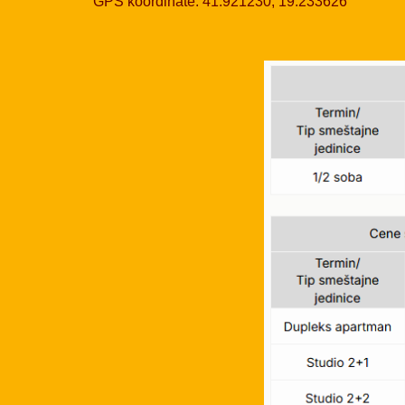
GPS koordinate: 41.921230, 19.233626