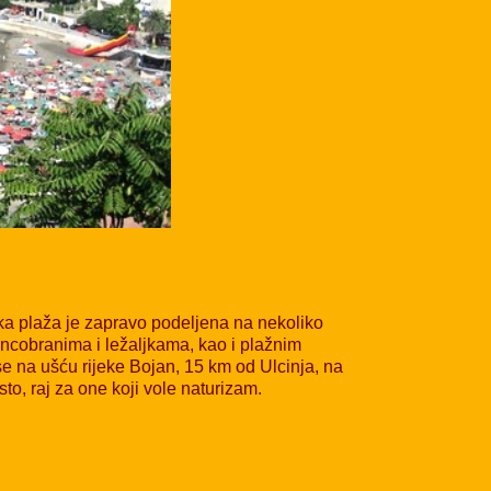
ika plaža je zapravo podeljena na nekoliko
ncobranima i ležaljkama, kao i plažnim
e na ušću rijeke Bojan, 15 km od Ulcinja, na
to, raj za one koji vole naturizam.