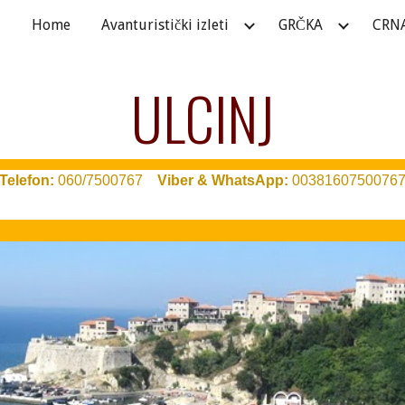
Home
Avanturistički izleti
GRČKA
CRN
ip to main content
Skip to navigat
ULCINJ
T
elefon:
060/7500767
Viber & WhatsApp:
0038160750076