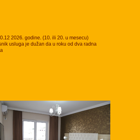
.12 2026. godine. (10. ili 20. u mesecu)
snik usluga je dužan da u roku od dva radna
ca