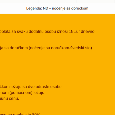
doplata za svaku dodatnu osobu iznosi 18Eur dnevno.
nja sa doručkom (noćenje sa doručkom-švedski sto)
ičkom ležaju sa dve odrasle osobe
tvenom (pomoćnom) ležaju
 punu cenu.
revetna doplata je 80%.