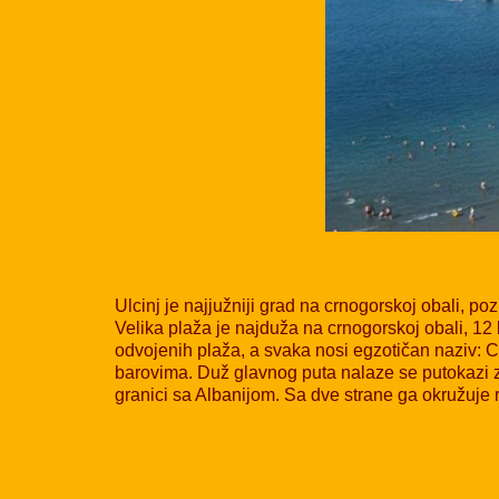
Ulcinj je najjužniji grad na crnogorskoj obali, 
Velika plaža je najduža na crnogorskoj obali, 12
odvojenih plaža, a svaka nosi egzotičan naziv: 
barovima. Duž glavnog puta nalaze se putokazi za
granici sa Albanijom. Sa dve strane ga okružuje 