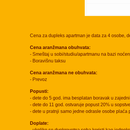
Cena za dupleks apartman je data za 4 osobe, 
Cena aranžmana obuhvata:
- Smeštaj u sobi/studiu/apartmanu na bazi noće
- Boravišnu taksu
Cena aranžmana ne obuhvata:
- Prevoz
Popusti:
- dete do 5 god. ima besplatan boravak u zajedn
- dete do 11 god. ostvaruje popust 20% u sops
- dete u pratnji samo jedne odrasle osobe plaća
Doplate:
- ukoliko se dvokrevetna soba koristi kao jednok