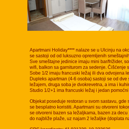
Apartmani Holiday**** nalaze se u Ulcinju na ok
se sastoji od od luksuzno opremljenih smeštajnih 
Sve smeštajne jedinice imaju mini bar/frižider, 
wifi, balkon sa garniturom za sedenje. Čišćenje
Sobe 1/2 imaju francuski ležaj ili dva odvojena
Dupleks apartman (4-6 osoba) sastoji se od dve 
ležajem, druga soba je dvokrevetna, a ima i ku
Studio 1/2+1 ima francuski ležaj i jedan pomoćn
Objekat poseduje restoran u svom sastavu, gde s
se besplatno koristiti. Apartmani su otvoreni tok
se otvoreni bazen sa ležaljkama, bazen za decu i
do najbliže plaže, uz najam 2 ležaljke (doplata 