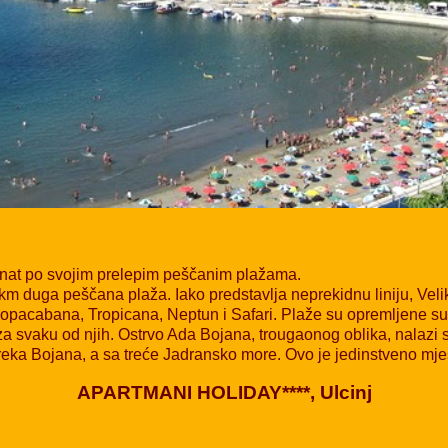
poznat po svojim prelepim peščanim plažama.
 km duga peščana plaža. Iako predstavlja neprekidnu liniju, Vel
Copacabana, Tropicana, Neptun i Safari. Plaže su opremljene su
 svaku od njih. Ostrvo Ada Bojana, trougaonog oblika, nalazi s
reka Bojana, a sa treće Jadransko more. Ovo je jedinstveno mjes
APARTMANI HOLIDAY****, Ulcinj