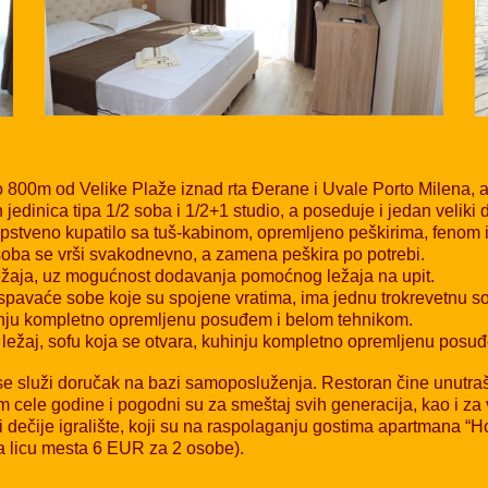
o 800m od Velike Plaže iznad rta Đerane i Uvale Porto Milena, 
jedinica tipa 1/2 soba i 1/2+1 studio, a poseduje i jedan veliki
sopstveno kupatilo sa tuš-kabinom, opremljeno peškirima, fenom
 soba se vrši svakodnevno, a zamena peškira po potrebi.
 ležaja, uz mogućnost dodavanja pomoćnog ležaja na upit.
spavaće sobe koje su spojene vratima, ima jednu trokrevetnu s
hinju kompletno opremljenu posuđem i belom tehnikom.
i ležaj, sofu koja se otvara, kuhinju kompletno opremljenu posu
e služi doručak na bazi samoposluženja. Restoran čine unutraš
om cele godine i pogodni su za smeštaj svih generacija, kao i za
 dečije igralište, koji su na raspolaganju gostima apartmana “
na licu mesta 6 EUR za 2 osobe).