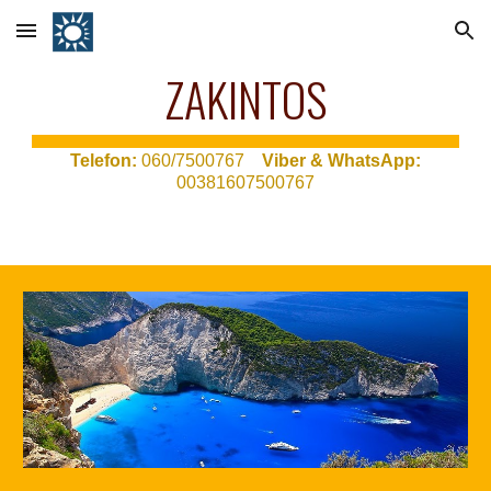
Skip to main content
Skip to navigation
ZAKINTOS
T
elefon:
060/7500767
Viber & WhatsApp:
00381607500767