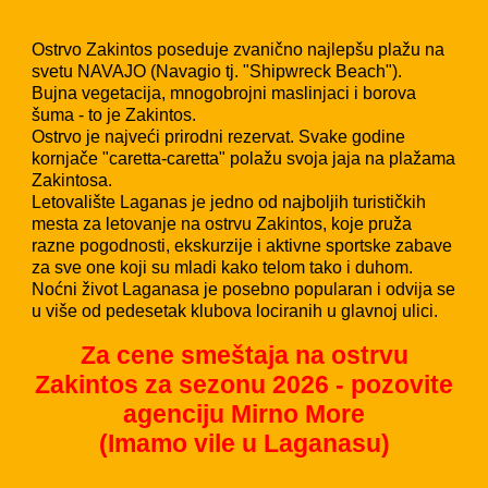
Ostrvo Zakintos poseduje zvanično najlepšu plažu na
svetu NAVAJO (Navagio tj. "Shipwreck Beach").
Bujna vegetacija, mnogobrojni maslinjaci i borova
šuma - to je Zakintos.
Ostrvo je najveći prirodni rezervat. Svake godine
kornjače "caretta-caretta" polažu svoja jaja na plažama
Zakintosa.
Letovalište Laganas je jedno od najboljih turističkih
mesta za letovanje na ostrvu Zakintos, koje pruža
razne pogodnosti, ekskurzije i aktivne sportske zabave
za sve one koji su mladi kako telom tako i duhom.
Noćni život Laganasa je posebno popularan i odvija se
u više od pedesetak klubova lociranih u glavnoj ulici.
Za cene smeštaja na ostrvu
Zakintos
za sezonu 202
6
- pozovite
agenciju Mirno More
(Imamo vile u
Laganasu)