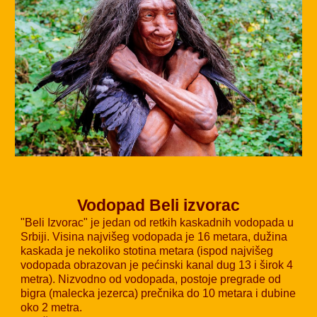
Vodopad Beli izvorac
"Beli Izvorac" je jedan od retkih kaskadnih vodopada u
Srbiji. Visina najvišeg vodopada je 16 metara, dužina
kaskada je nekoliko stotina metara (ispod najvišeg
vodopada obrazovan je pećinski kanal dug 13 i širok 4
metra). Nizvodno od vodopada, postoje pregrade od
bigra (malecka jezerca) prečnika do 10 metara i dubine
oko 2 metra.