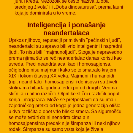
jura i kreda. Mezozoik se često naziva „Doba
srednjeg života“ ili „Doba dinosaurusa“, prema fauni
koja je dominirala u to vreme.
Inteligencija i ponašanje
neandertalaca
Uprkos njihovoj reputaciji primitivnih "pećinskih ljudi",
neandertalci su zapravo bili vrlo inteligentni i napredni
ljudi. To nisu bili "majmunoljudi". Stoga je nepravedno
prema njima što se reč neandertalac danas koristi kao
uvreda. Preci neandrtalaca, kao i homosapjensa,
očigledno nisu majmuni kako se to smatralo krajem
XIX i tokom čitavog XX veka. Majmuni i humanoidi
(npr. neandrtalci, homosapjensi i denisova) su živeli
stotinama hiljada godina jedni pored drugih. Veoma
slični ali i bitno različiti. Otprilike slični i različiti poput
konja i magaraca. Može se pretpostaviti da su imali
zajednićkog pretka od koga je jedna generacija otišla
u dva različita a opet vrlo bliska smera. Sa sigurnošću
se može tvrditi da ni nenadrtalcima a ni
homosajpensima predak nije šimpanza ili neki njihov
rođak. Šimpanze su samo vrsta koja je živela