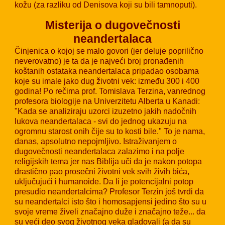
kožu (za razliku od Denisova koji su bili tamnoputi).
Misterija o dugovečnosti
neandertalaca
Činjenica o kojoj se malo govori (jer deluje poprilično
neverovatno) je ta
da je najveći broj pronađenih
koštanih ostataka neandertalaca pripadao osobama
koje su imale jako dug životni vek: između 300 i 400
godina!
Po rečima prof. Tomislava Terzina, vanrednog
profesora biologije na Univerzitetu Alberta u Kanadi:
"
Kada se
analiziraju
uzorci izuzetno jakih nadočnih
lukova neandertalaca - svi do jednog ukazuju na
ogromnu starost onih čije su to
kosti bile
."
To je nama,
danas, apsolutno nepojmljivo. Istraživanjem o
dugovečnosti neandertalaca zalazimo i na polje
religijskih tema jer nas Biblija uči da je nakon potopa
drastično pao prosečni životni vek svih živih bića,
uključujući i humanoide. Da li je potencijalni potop
presudio neandertalcima? Profesor Terzin još tvrdi da
su neandertalci isto što i homosapjensi jedino što su u
svoje vreme živeli značajno duže i značajno teže... da
su veći deo svog životnog veka gladovali (a da su