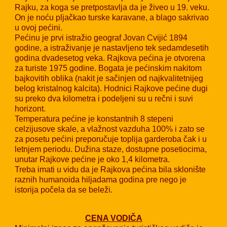
Rajku, za koga se pretpostavlja da je živeo u 19. veku.
On je noću pljačkao turske karavane, a blago sakrivao
u ovoj pećini.
Pećinu je prvi istražio geograf
Jovan Cvijić
1894
godine, a istraživanje je nastavljeno tek sedamdesetih
godina dvadesetog veka. Rajkova pećina je otvorena
za turiste 1975 godine. Bogata je pećinskim nakitom
bajkovitih oblika (nakit je sačinjen od najkvalitetnijeg
belog kristalnog kalcita). Hodnici Rajkove pećine dugi
su preko dva kilometra i podeljeni su u rečni i suvi
horizont.
Temperatura
pećine je konstantnih 8 stepeni
celzijusove skale, a vlažnost vazduha 100% i zato se
za posetu pećini preporučuje toplija garderoba čak i u
letnjem periodu. Dužina staze, dostupne posetiocima,
unutar Rajkove pećine je oko 1,4 kilometra.
Treba imati u vidu da je Rajkova pećina bila sklonište
raznih humanoida hiljadama godina pre nego je
istorija počela da se beleži.
CENA VODIČA