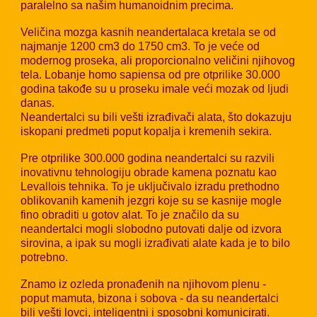
paralelno sa našim humanoidnim precima.
Veličina mozga kasnih neandertalaca kretala se od
najmanje 1200 cm3 do 1750 cm3. To je veće od
modernog proseka, ali proporcionalno veličini njihovog
tela. Lobanje homo sapiensa od pre otprilike 30.000
godina takođe su u proseku imale veći mozak od ljudi
danas.
Neandertalci su bili vešti izrađivači alata, što dokazuju
iskopani predmeti poput kopalja i kremenih sekira.
Pre otprilike 300.000 godina neandertalci su razvili
inovativnu tehnologiju obrade kamena poznatu kao
Levallois tehnika. To je uključivalo izradu prethodno
oblikovanih kamenih jezgri koje su se kasnije mogle
fino obraditi u gotov alat. To je značilo da su
neandertalci mogli slobodno putovati dalje od izvora
sirovina, a ipak su mogli izrađivati ​​alate kada je to bilo
potrebno.
Znamo iz ozleda pronađenih na njihovom plenu -
poput mamuta, bizona i sobova - da su neandertalci
bili vešti lovci, inteligentni i sposobni komunicirati.