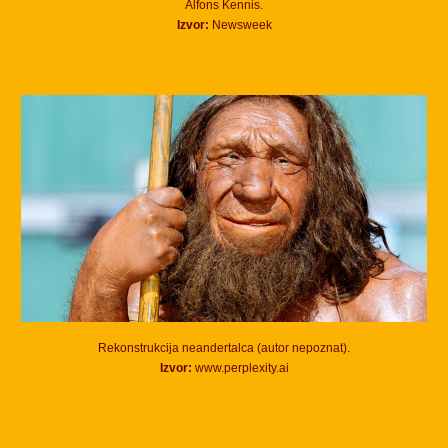
Alfons Kennis.
Izvor:
Newsweek
Rekonstrukcija neandert
alca (autor nepoznat).
Izvor:
www.perplexity.ai