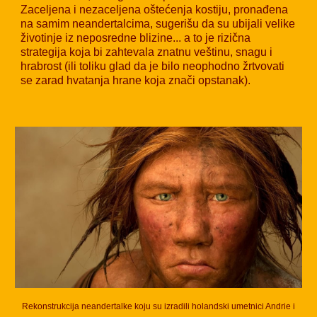
Zaceljena i nezaceljena oštećenja kostiju, pronađena
na samim neandertalcima, sugerišu da su ubijali velike
životinje iz neposredne blizine... a to je rizična
strategija koja bi zahtevala znatnu veštinu, snagu i
hrabrost (ili toliku glad da je bilo neophodno žrtvovati
se zarad hvatanja hrane koja znači opstanak).
Rekonstrukcija neandertalke koju su izradili holandski umetnici Andrie i