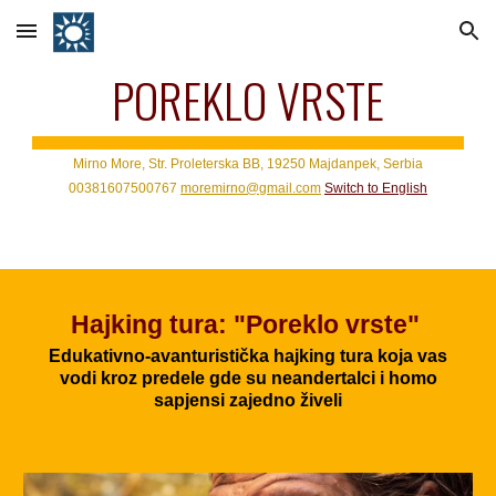
Skip to main content
Skip to navigation
POREKLO VRSTE
Mirno More, Str. Proleterska BB, 19250 Majdanpek, Serbia
00381607500767
moremirno@gmail.com
Switch to
English
Hajking tura: "Poreklo vrste"
Edukativno-avanturistička hajking tura koja vas
vodi kroz predele gde su neandertalci i homo
sapjensi zajedno živeli