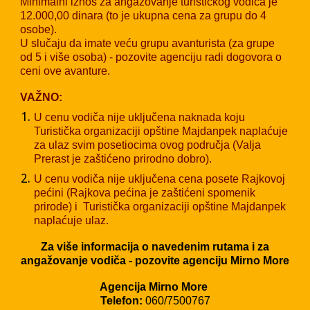
Minimalni iznos za angažovanje turističkog vodiča je
12
.000,00 dinara (to je ukupna cena za grupu do 4
osobe).
U slučaju da imate veću grupu avanturista (za grupe
od 5 i više osoba) - pozovite agenciju radi dogovora o
ceni ove avanture.
VAŽNO:
U cenu vodiča nije uključena naknada koju
Turistička organizaciji opštine Majdanpek naplaćuje
za ulaz svim posetiocima ovog područja (Valja
Prerast je zaštićeno prirodno dobro).
U cenu vodiča nije uključena cena posete Rajkovoj
pećini (
Rajkova pećina je zaštićeni spomenik
prirode) i Turistička organizaciji opštine Majdanpek
naplaćuje ulaz.
Za više informacija o navedenim rutama i za
angažovanje vodiča - pozovite agenciju Mirno More
Agencija Mirno More
Telefon:
060/7500767