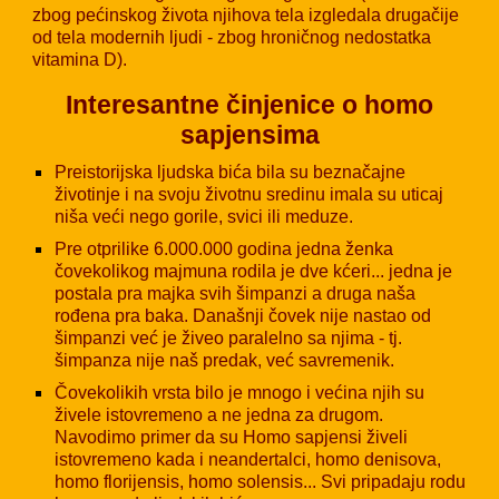
zbog pećinskog života njihova tela izgledala drugačije
od tela modernih ljudi - zbog hroničnog nedostatka
vitamina D).
Interesantne činjenice o homo
sapjensima
Preistorijska ljudska bića bila su beznačajne
životinje i na svoju životnu sredinu imala su uticaj
niša veći nego gorile, svici ili meduze.
Pre otprilike 6.000.000 godina jedna ženka
čovekolikog majmuna rodila je dve kćeri... jedna je
postala pra majka svih šimpanzi a druga naša
rođena pra baka. Današnji čovek nije nastao od
šimpanzi već je živeo paralelno sa njima - tj.
šimpanza nije naš predak, već savremenik.
Čovekolikih vrsta bilo je mnogo i većina njih su
živele istovremeno a ne jedna za drugom.
Navodimo primer da su Homo sapjensi živeli
istovremeno kada i neandertalci, homo denisova,
homo florijensis, homo solensis... Svi pripadaju rodu