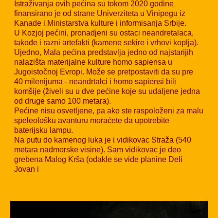
Istraživanja ovih pećina su tokom 2020 godine
finansirano je od strane Univerziteta u Vinipegu iz
Kanade i Ministarstva kulture i informisanja Srbije.
U Kozjoj pećini, pronadjeni su ostaci neandretalaca,
takođe i razni artefakti (kamene sekire i vrhovi koplja).
Ujedno, Mala pećina predstavlja jedno od najstarijih
nalazišta materijalne kulture homo sapiensa u
Jugoistočnoj Evropi. Može se pretpostaviti da su pre
40 milenijuma - neandrtalci i homo sapiensi bili
komšije (živeli su u dve pećine koje su udaljene jedna
od druge samo 100 metara).
Pećine nisu osvetljene, pa ako ste raspoloženi za malu
speleološku avanturu moraćete da upotrebite
baterijsku lampu.
Na putu do kamenog luka je i vidikovac Straža (540
metara nadmorske visine). Sam vidikovac je deo
grebena Malog Krša (odakle se vide planine Deli
Jovan i