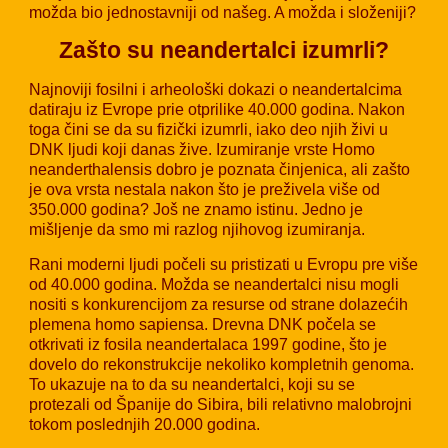
možda bio jednostavniji od našeg. A možda i složeniji?
Zašto su neandertalci izumrli?
Najnoviji fosilni i arheološki dokazi o neandertalcima
datiraju iz Evrope prie otprilike 40.000 godina. Nakon
toga čini se da su fizički izumrli, iako deo njih živi u
DNK ljudi koji danas žive. Izumiranje vrste Homo
neanderthalensis dobro je poznata činjenica, ali zašto
je ova vrsta nestala nakon što je preživela više od
350.000 godina? Još ne znamo istinu. Jedno je
mišljenje da smo mi razlog njihovog izumiranja.
Rani moderni ljudi počeli su pristizati u Evropu pre više
od 40.000 godina. Možda se neandertalci nisu mogli
nositi s konkurencijom za resurse od strane dolazećih
plemena homo sapiensa. Drevna DNK počela se
otkrivati ​​iz fosila neandertalaca 1997 godine, što je
dovelo do rekonstrukcije nekoliko kompletnih genoma.
To ukazuje na to da su neandertalci, koji su se
protezali od Španije do Sibira, bili relativno malobrojni
tokom poslednjih 20.000 godina.