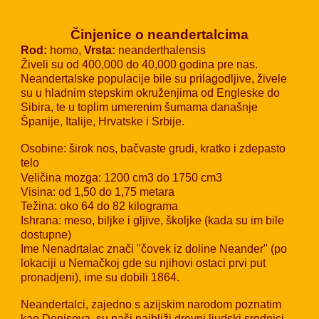
Činjenice o neandertalcima
Rod:
homo,
Vrsta:
neanderthalensis
Živeli su od 400,000 do 40,000 godina pre nas.
Neandertalske populacije bile su prilagodljive, živele
su u hladnim stepskim okruženjima od Engleske do
Sibira, te u toplim umerenim šumama današnje
Španije, Italije, Hrvatske i Srbije.
Osobine: širok nos, bačvaste grudi, kratko i zdepasto
telo
Veličina mozga: 1200 cm3 do 1750 cm3
Visina: od 1,50 do 1,75 metara
Težina: oko 64 do 82 kilograma
Ishrana: meso, biljke i gljive, školjke (kada su im bile
dostupne)
Ime Nenadrtalac znači "čovek iz doline Neander" (po
lokaciji u Nemačkoj gde su njihovi ostaci prvi put
pronadjeni), ime su dobili 1864.
Neandertalci, z
ajedno s azijskim narodom poznatim
kao Denisov
a
, su naši najbliži drevni ljudski srodnici.