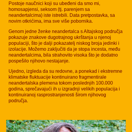
Postoje naučnici koji su ubeđeni da smo mi,
homosapjensi, seksom (tj. parenjem sa
neandertalcima) iste istrebili. Data pretpostavka, sa
novim otkrićima, ima sve više pobornika.
Genom jedne ženke neandertalca s Altajskog područja
pokazuje znakove dugotrajnog ukrštanja u njenoj
populaciji, što je dalji pokazatelj niskog broja jedinki i
izolacije. Možemo zaključiti da je stopa incesta, među
neandertalcima, bila strahovito visoka što je dodatno
pospešilo njihovo nestajanje.
Ujedno, izgleda da su redovne, a ponekad i ekstremne
klimatske fluktuacije kontinuirano fragmentirale
neandertalska plemena tokom poslednjih 100.000
godina, sprečavajući ih u izgradnji velikih populacija i
kontinuiranoj rasprostranjenosti širom njihovog
područja.