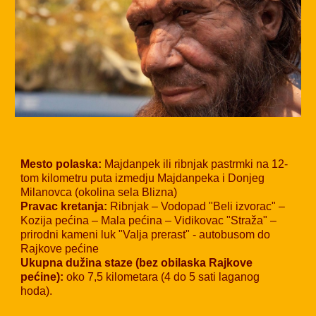
Mesto polaska:
Majdanpek ili ribnjak pastrmki na 12-
tom kilometru puta izmedju Majdanpeka i Donjeg
Milanovca (okolina sela Blizna)
Pravac kretanja:
Ribnjak – Vodopad "Beli izvorac" –
Kozija pećina – Mala pećina – Vidikovac "Straža" –
prirodni kameni luk "Valja prerast" - autobusom do
Rajkove pećine
Ukupna dužina staze (bez obilaska Rajkove
pećine):
oko 7,5 kilometara (4 do 5 sati laganog
hoda).