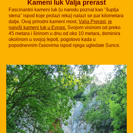
Kameni luk Valja prerast
Fascinantni kameni luk (u narodu poznat kao "šuplja
stena" ispod koje prolazi reka) nalazi se par kilometara
dalje. Ovaj prirodni kameni most,
Valja Prerast, je
najviši kameni luk u Evropi.
Svojom visinom od preko
45 metara i širinom u dnu od oko 10 metara, dominira
okolinom u svojoj lepoti, pogotovo kada u
popodnevnim časovima ispod njega ugledate Sunce.