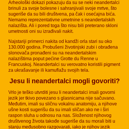
Arheološki dokazi pokazuju da su se neki neandertalci
brinuli za svoje bolesne i sahranjivali svoje mrtve, što
sugeriše da su bili društvena, pa čak i osećajna bića.
Nemamo reprezentativne umetnine s neandertalskih
nalazišta. Ali i pored toga što nisu bili preterano skloni
umetnosti oni su izrađivali nakit.
Najstariji primerci nakita od kandži orla stari su oko
130.000 godina. Probušeni životinjski zubi i obrađena
slonovača pronađeni su na neandertalskim
nalazištima poput pećine Grotte du Renne u
Francuskoj. Neandertalci su verovatno koristili pigment
za ukrašavanje ili kamuflažu svojih tela.
Jesu li neandertalci mogli govoriti?
Vrlo je teško utvrditi jesu li neandertalci imali govorni
jezik jer tkivo povezano s glasnicama nije sačuvano.
Međutim, imali su sličnu vokalnu anatomiju, a njihove
ušne kosti sugerišu da su imali sličan ako ne i širi
raspon sluha u odnosu na nas. Složenost njihovog
društvenog života takođe sugeriše da su morali biti u
stanju međusobno razgovarati, iako je njihov jezik