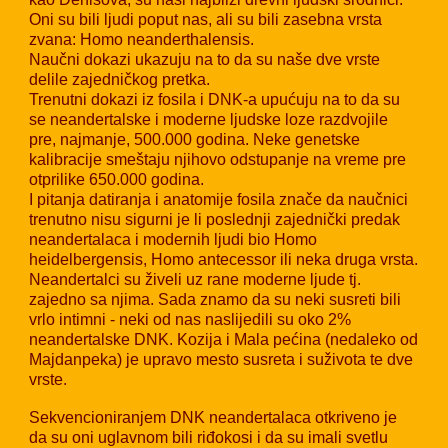
Oni su bili ljudi poput nas, ali su bili zasebna vrsta
zvana: Homo neanderthalensis.
Naučni dokazi ukazuju na to da su naše dve vrste
delile zajedničkog pretka.
Trenutni dokazi iz fosila i DNK-a upućuju na to da su
se neandertalske i moderne ljudske loze razdvojile
pre, najmanje, 500.000 godina. Neke genetske
kalibracije smeštaju njihovo odstupanje na vreme pre
otprilike 650.000 godina.
I pitanja datiranja i anatomije fosila znače da naučnici
trenutno nisu sigurni je li poslednji zajednički predak
neandertalaca i modernih ljudi bio Homo
heidelbergensis, Homo antecessor ili neka druga vrsta.
Neandertalci su živeli uz rane moderne ljude tj.
zajedno sa njima. Sada znamo da su neki susreti bili
vrlo intimni - neki od nas naslijedili su oko 2%
neandertalske DNK. Kozija i Mala pećina (nedaleko od
Majdanpeka) je upravo mesto susreta i suživota te dve
vrste.
Sekvencioniranjem DNK neandertalaca otkriveno je
da su oni uglavnom bili riđokosi i da su imali svetlu