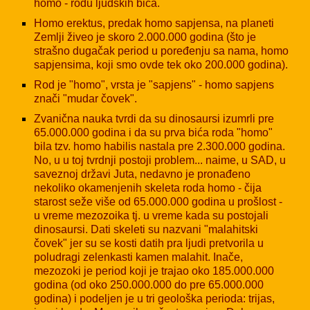
homo - rodu ljudskih bića.
Homo erektus, predak homo sapjensa, na planeti
Zemlji živeo je skoro 2.000.000 godina (što je
strašno dugačak period u poređenju sa nama, homo
sapjensima, koji smo ovde tek oko 200.000 godina).
Rod je "homo", vrsta je "sapjens" - homo sapjens
znači "mudar čovek".
Zvanična nauka tvrdi da su dinosaursi izumrli pre
65.000.000 godina i da su prva bića roda "homo"
bila tzv. homo habilis nastala pre 2.300.000 godina.
No, u u toj tvrdnji postoji problem... naime, u SAD, u
saveznoj državi Juta, nedavno je pronađeno
nekoliko okamenjenih skeleta roda homo - čija
starost seže više od 65.000.000 godina u prošlost -
u vreme mezozoika tj. u vreme kada su postojali
dinosaursi. Dati skeleti su nazvani "malahitski
čovek" jer su se kosti datih pra ljudi pretvorila u
poludragi zelenkasti kamen malahit. Inače,
mezozoki je period koji je trajao oko 185.000.000
godina (od oko 250.000.000 do pre 65.000.000
godina) i podeljen je u tri geološka perioda: trijas,