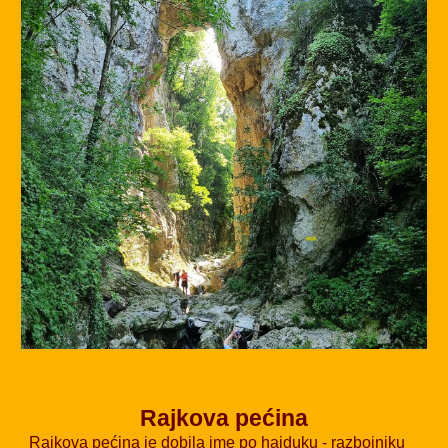
Rajkova pećina
Rajkova pećina je dobila ime po hajduku - razbojniku