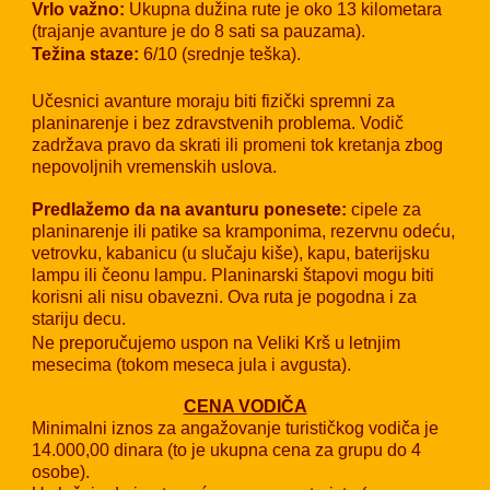
Vrlo važno:
Ukupna d
užina rute je oko 13 kilometara
(trajanje avanture je do 8 sati sa pauzama).
Težina staze:
6
/10 (srednje teška).
Učesnici avanture moraju biti fizički spremni za
planinarenje i bez zdravstvenih problema. Vodič
zadržava pravo da skrati ili promeni tok kretanja zbog
nepovoljnih vremenskih uslova.
Predlažemo da na avanturu ponesete:
cipele za
planinarenje ili patike sa kramponima, rezervnu odeću,
vetrovku, kabanicu (u slučaju kiše), kapu, baterijsku
lampu ili čeonu lampu. Planinarski štapovi mogu biti
korisni ali nisu obavezni. Ova ruta je pogodna i za
stariju decu.
Ne preporučujemo uspon na Veliki Krš u letnjim
mesecima (tokom meseca jula i avgusta).
CENA VODIČA
Minimalni iznos za angažovanje turističkog vodiča je
1
4
.000,00 dinara (to je ukupna cena za grupu do 4
osobe).