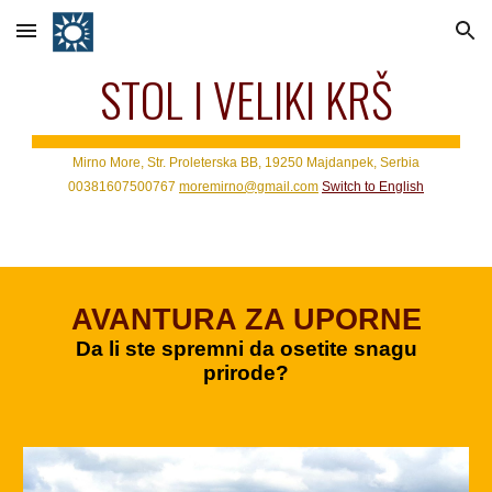
Skip to main content
Skip to navigation
STOL I VELIKI KRŠ
Mirno More, Str. Proleterska BB, 19250 Majdanpek, Serbia
00381607500767
moremirno@gmail.com
Switch to
English
AVANTURA ZA
UPORNE
Da li ste spremni da osetite snagu
prirode?