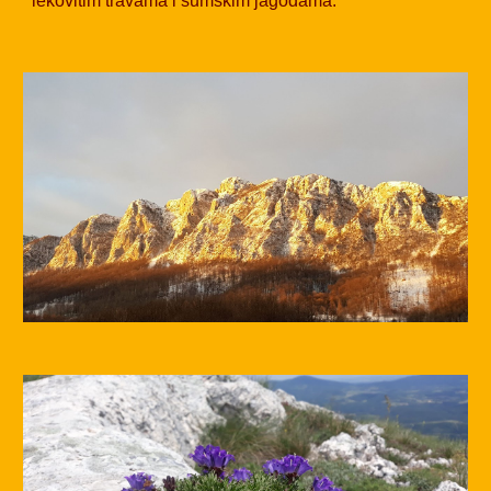
lekovitim travama i šumskim jagodama.