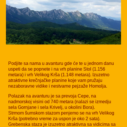
Podjite sa nama u avanturu gde će te u jednom danu
uspeti da se popnete i na vrh planine Stol (1.156
metara) i vrh Velikog Krša (1.148 metara). Izuzetno
atraktivne krečnjačke planine koje vam pružaju
nezaboravne vidike i nestvarne pejzaže Homolja.
Polazak na avanturu je sa prevoja Cepe, na
nadmorskoj visini od 740 metara (nalazi se izmedju
sela Gornjane i sela Krivelj, u okolini Bora).
Strmom šumskom stazom penjemo se na vrh Velikog
Krša (potrebno vreme za uspon je oko 2 sata).
Grebenska staza je izuzetno atraktivna sa vidicima sa