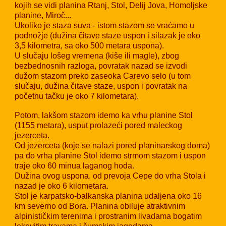
kojih se vidi planina Rtanj, Stol, Delij Jova, Homoljske
planine, Miroč...
Ukoliko je staza suva - istom stazom se vraćamo u
podnožje (dužina čitave staze uspon i silazak je oko
3,5 kilometra, sa oko 500 metara uspona).
U slučaju lošeg vremena (kiše ili magle), zbog
bezbednosnih razloga, povratak nazad se izvodi
dužom stazom preko zaseoka Carevo selo (u tom
slučaju, dužina čitave staze, uspon i povratak na
početnu tačku je oko 7 kilometara).
Potom, lakšom stazom idemo ka vrhu planine Stol
(1155 metara), usput prolazeći pored maleckog
jezerceta.
Od jezerceta (koje se nalazi pored planinarskog doma)
pa do vrha planine Stol idemo strmom stazom i uspon
traje oko 60 minua laganog hoda.
Dužina ovog uspona, od prevoja Cepe do vrha Stola i
nazad je oko 6 kilometara.
Stol je karpatsko-balkanska planina udaljena oko 16
km severno od Bora. Planina obiluje atraktivnim
alpinističkim terenima i prostranim livadama bogatim