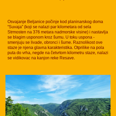
Osvajanje Beljanice počinje kod planinarskog doma
“Suvaja” (koji se nalazi par kilometara od sela
Strmosten na 376 metara nadmorske visine) i nastavlja
se blagim usponom kroz šumu. U toku uspona -
smenjuju se livade, obronci i šume. Raznolikost ove
staze je njena glavna karakteristika. Otprilike na pola
puta do vrha, negde na četvrtom kilometru staze, nalazi
se vidikovac na kanjon reke Resave.