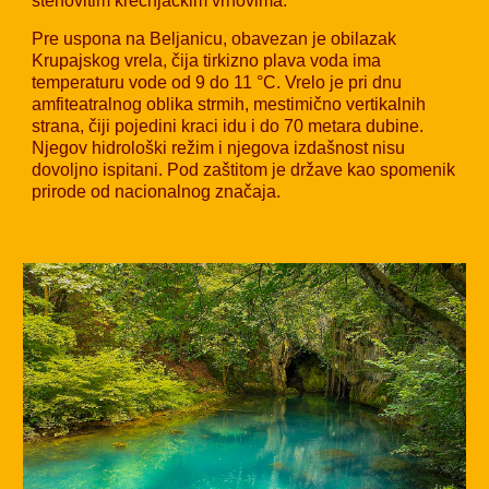
stenovitim krečnjačkim vrhovima.
Pre uspona na Beljanicu,
obavezan je
obil
azak
Krupajskog vrela,
čija tirkizno plava voda ima
temperaturu vode od 9 do 11 °C. Vrelo je pri dnu
amfiteatralnog oblika strmih, mestimično vertikalnih
strana, čiji pojedini kraci idu i do 70 metara dubine.
Njegov hidrološki režim i njegova izdašnost nisu
dovoljno ispitani. Pod zaštitom je države kao spomenik
prirode od nacionalnog značaja.