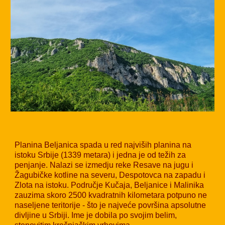
Planina Beljanica spada u red najviših planina na
istoku Srbije (1339 metara) i jedna je od težih za
penjanje. Nalazi se izmedju reke Resave na jugu i
Žagubičke kotline na severu, Despotovca na zapadu i
Zlota na istoku. Područje Kučaja,
B
eljanice i Malinika
zauzima skoro 2500 kvadratnih kilometara potpuno ne
naseljene teritorije
- što je najveće površina apsolutne
divljine u Srbiji.
Ime je dobila po svojim belim,