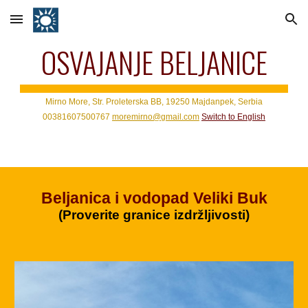
Skip to main content
Skip to navigation
OSVAJANJE BELJANICE
Mirno More, Str. Proleterska BB, 19250 Majdanpek, Serbia
00381607500767
moremirno@gmail.com
Switch to
English
Beljanica i vodopad Veliki Buk
(Proverite granice izdržljivosti)