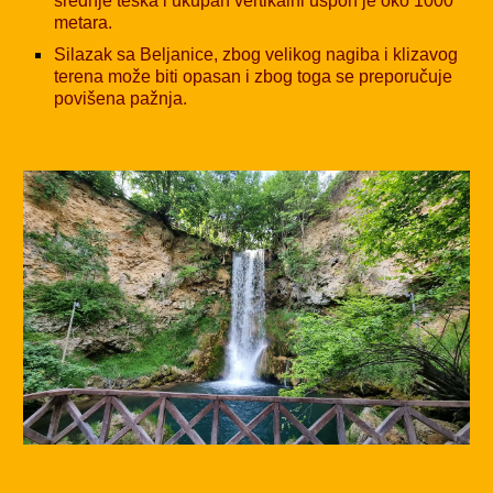
srednje teška i ukupan vertikalni uspon je oko 1
0
00
metara.
Silazak sa Beljanice, zbog velikog nagiba i klizavog
terena može biti opasan i zbog toga se preporučuje
povišena pažnja.