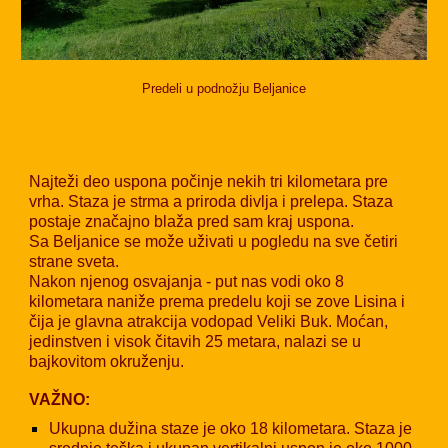
Predeli u podnožju Beljanice
Najteži deo uspona počinje nekih tri kilometara pre
vrha. Staza je strma a priroda divlja i prelepa. Staza
postaje značajno blaža pred sam kraj uspona.
Sa Beljanice se može uživati u pogledu na sve četiri
strane sveta.
Nakon njenog osvajanja - put nas vodi oko 8
kilometara naniže prema predelu koji se zove Lisina i
čija je glavna atrakcija vodopad Veliki Buk. Moćan,
jedinstven i visok čitavih 25 metara, nalazi se u
bajkovitom okruženju.
VAŽNO:
Ukupna dužina staze je oko 1
8
kilometara. Staza je