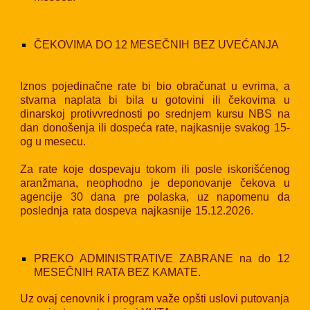
ČEKOVIMA DO 12 MESEČNIH BEZ UVEĆANJA
Iznos pojedinačne rate bi bio obračunat u evrima, a
stvarna naplata bi bila u gotovini ili čekovima u
dinarskoj protivvrednosti po srednjem kursu NBS na
dan donošenja ili dospeća rate, najkasnije svakog 15-
og u mesecu.
Za rate koje dospevaju tokom ili posle iskorišćenog
aranžmana, neophodno je deponovanje čekova u
agencije 30 dana pre polaska, uz napomenu da
poslednja rata dospeva najkasnije 15.12.2026.
PREKO ADMINISTRATIVE ZABRANE na do 12
MESEČNIH RATA BEZ KAMATE.
Uz ovaj cenovnik i program važe opšti uslovi putovanja