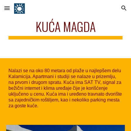
Skip to main content
Skip to navigation
KUĆA MAGDA
Nalazi se na oko 80 metara od plaže u najlepšem delu
Kalamicija. Apartmani i studiji se nalaze u prizemlju,
na prvom i drugom spratu. Kuća ima SAT TV, signal za
bežični internet i klima uređaje čije je korišćenje
uključeno u cenu. Kuća ima i uređeno travnato dvorište
sa zajedničkim roštiljem, kao i nekoliko parking mesta
za goste kuće.