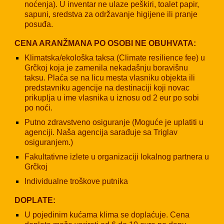
noćenja). U inventar ne ulaze peškiri, toalet papir,
sapuni, sredstva za održavanje higijene ili pranje
posuđa.
CENA ARANŽMANA PO OSOBI NE OBUHVATA:
Klimatska/ekološka taksa (Climate resilience fee) u
Grčkoj koja je zamenila nekadašnju boravišnu
taksu. Plaća se na licu mesta vlasniku objekta ili
predstavniku agencije na destinaciji koji novac
prikuplja u ime vlasnika u iznosu od 2 eur po sobi
po noći.
Putno zdravstveno osiguranje (Moguće je uplatiti u
agenciji. Naša agencija sarađuje sa Triglav
osiguranjem.)
Fakultativne izlete u organizaciji lokalnog partnera u
Grčkoj
Individualne troškove putnika
DOPLATE:
U pojedinim kućama klima se doplaćuje. Cena