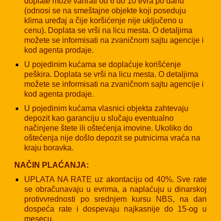
doplate može varirati od 6 do 10 evra po danu
(odnosi se na smeštajne objekte koji poseduju
klima uređaj a čije koršićenje nije uključeno u
cenu). Doplata se vrši na licu mesta. O detaljima
možete se informisati na zvaničnom sajtu agencije i
kod agenta prodaje.
U pojedinim kućama se doplaćuje korišćenje
peškira. Doplata se vrši na licu mesta. O detaljima
možete se informisati na zvaničnom sajtu agencije i
kod agenta prodaje.
U pojedinim kućama vlasnici objekta zahtevaju
depozit kao garanciju u slučaju eventualno
načinjene štete ili oštećenja imovine. Ukoliko do
oštećenja nije došlo depozit se putnicima vraća na
kraju boravka.
NAČIN PLAĆANJA:
UPLATA NA RATE uz akontaciju od 40%. Sve rate
se obračunavaju u evrima, a naplaćuju u dinarskoj
protivvrednosti po srednjem kursu NBS, na dan
dospeća rate i dospevaju najkasnije do 15-og u
mesecu.