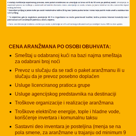
CENA ARANŽMANA PO OSOBI OBUHVATA:
Smeštaj u odabranoj kući na bazi najma smeštaja
za odabrani broj noći
Prevoz u slučaju da se radi o paket aranžmanu ili u
slučaju da je prevoz posebno doplaćen
Usluge licenciranog pratioca grupe
Usluge agencijskog predstavnika na destinaciji
Troškove organizacije i realizacije aranžmana
Troškove električne energije, tople i hladne vode,
korišćenje invertara i komunalnu taksu
Sastavni deo inventara je posteljina (menja se na
pola smene, za aranžmane u trajanju od minimum 9